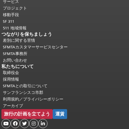
り返されます。
メインコンテンツの先
サービス
頭に戻る
。
プロジェクト
移動手段
SF 311
511 地域情報
つながりを保ちましょう
差別に関する苦情
SFMTAカスタマーサービスセンター
SFMTA事務所
お問い合わせ
私たちについて
取締役会
採用情報
SFMTAとの取引について
サンフランシスコ市郡
利用規約／プライバシーポリシー
アーカイブ
旅行の計画を立てよう
運賃




