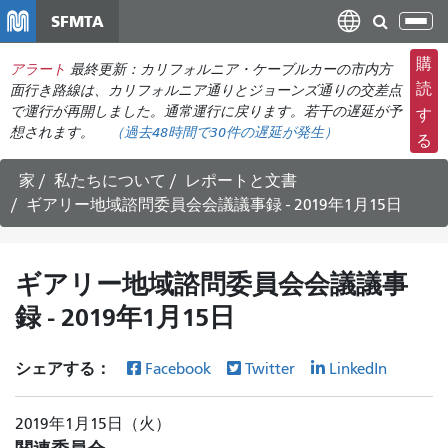
メ
SFMTA
ナ
イ
ビ
ン
購
アラート
最終更新：カリフォルニア・ケーブルカーの市内方
ゲ
コ
読
面行き路線は、カリフォルニア通りとジョーンズ通りの交差点
ー
ン
で運行が再開しました。通常運行に戻ります。若干の遅延が予
す
シ
想されます。
（過去48時間で
30件の
遅延が発生）
テ
る
ョ
ン
ン
ツ
家
私たちについて
レポートと文書
の
に
ギアリー地域諮問委員会会議議事録 - 2019年1月15日
切
移
り
動
替
ギアリー地域諮問委員会会議議事
え
録 - 2019年1月15日
シェアする：
Facebook
Twitter
LinkedIn
2019年1月15日（火）