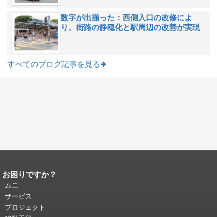
数字が出揃った：西側入口の改修によ
り、街路の静穏化と駅周辺の改善が実現
すべてのブログ記事を見る
お困りですか？
ページコンテンツの終わり。
このペー
ジの残りの部分はすべてのページで繰
ムニ
り返されます。
メインコンテンツの先
サービス
頭に戻る
。
プロジェクト