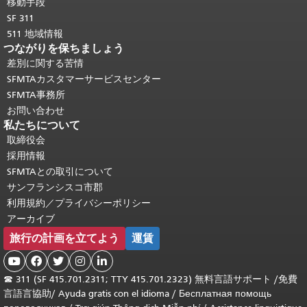
移動手段
SF 311
511 地域情報
つながりを保ちましょう
差別に関する苦情
SFMTAカスタマーサービスセンター
SFMTA事務所
お問い合わせ
私たちについて
取締役会
採用情報
SFMTAとの取引について
サンフランシスコ市郡
利用規約／プライバシーポリシー
アーカイブ
旅行の計画を立てよう
運賃





☎
311 (SF 415.701.2311; TTY 415.701.2323) 無料言語サポート /
免費
言語言協助
/
Ayuda gratis con el idioma
/
Бесплатная помощь