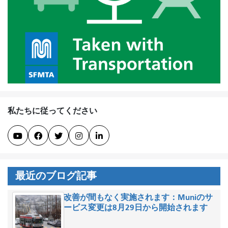
私たちに従ってください





最近のブログ記事
改善が間もなく実施されます：Muniのサ
ービス変更は8月29日から開始されます