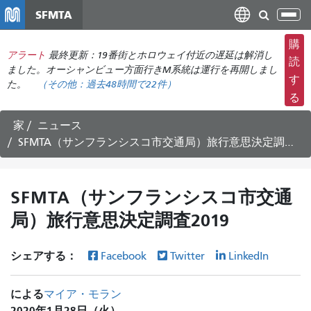
メ
SFMTA
ナ
イ
ビ
ン
購
ゲ
アラート
最終更新：19番街とホロウェイ付近の遅延は解消し
コ
読
ー
ました。オーシャンビュー方面行きM系統は運行を再開しまし
ン
す
た。
（その他：
過去48時間で
22件）
シ
テ
る
ョ
ン
ン
ツ
家
ニュース
の
に
SFMTA（サンフランシスコ市交通局）旅行意思決定調査2019
切
移
り
動
替
SFMTA（サンフランシスコ市交通
え
局）旅行意思決定調査2019
シェアする：
Facebook
Twitter
LinkedIn
による
マイア・モラン
2020年1月28日（火）