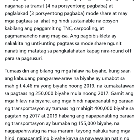
naganap sa transit (4 na porsyentong pagbaba) at
paglalakad (3 porsyentong pagbaba) mode share at may
mga pagtaas sa lahat ng hindi sustainable na opsyon
kabilang ang paggamit ng TNC, carpooling, at
pagmamaneho nang mag-isa. Ang pagbibisikleta ay
nakakita ng unti-unting pagtaas sa mode share ngunit
nanatiling matatag sa pangkalahatan kapag nira-round off
para sa pagsusuri.
Tumaas din ang bilang ng mga hilaw na biyahe, kung saan
ang kabuuang pang-araw-araw na biyahe ay umabot sa
mahigit 4.46 milyong biyahe noong 2019, na kumakatawan
sa pagtaas ng 250,000 biyahe mula noong 2017. Gamit ang
mga hilaw na biyahe, ang mga hindi napapanatiling paraan
ng transportasyon ay tumaas ng mahigit 400,000 biyahe sa
pagitan ng 2017 at 2019 habang ang napapanatiling paraan
ng transportasyon ay bumaba ng 155,000 biyahe, na
nagpapahiwatig na mas marami tayong nakukuhang mga
hindi napapanatiling biyahe kaysa sa nawawalan natin ng