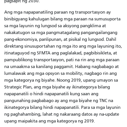
pagsapit ng 2030.
Ang mga napapanatiling paraan ng transportasyon ay
binibigyang kahulugan bilang mga paraan na sumusuporta
sa mga layunin ng lungsod sa aksyong pangklima at
nakakatugon sa mga pangmatagalang pangangailangang
pang-ekonomiya, panlipunan, at pisikal ng lungsod. Dahil
direktang sinusuportahan ng mga ito ang mga layuning ito,
itinataguyod ng SFMTA ang paglalakad, pagbibisikleta, at
pampublikong transportasyon, pati na rin ang mga paraan
na umaakma sa kanilang paggamit. Habang nagbabago at
lumalawak ang mga opsyon sa mobility, nagbago rin ang
mga kategorya ng biyahe. Noong 2019, upang umayon sa
Strategic Plan, ang mga biyahe ay ikinategorya bilang
napapanatili o hindi napapanatili kung saan ang
pangunahing pagbabago ay ang mga biyahe ng TNC na
ikinategorya bilang hindi napapanatili. Para sa mga layunin
ng paghahambing, lahat ng nakaraang datos ay na-update
upang maipakita ang mga kategorya ng 2019.