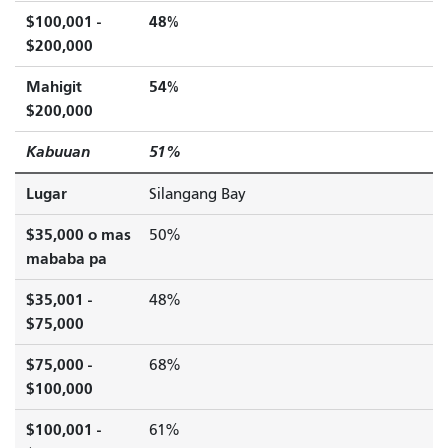
$100,001 -
48%
$200,000
Mahigit
54%
$200,000
Kabuuan
51%
Lugar
Silangang Bay
$35,000 o mas
50%
mababa pa
$35,001 -
48%
$75,000
$75,000 -
68%
$100,000
$100,001 -
61%