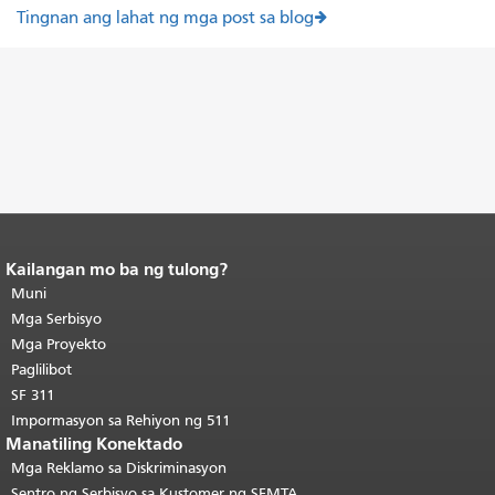
Tingnan ang lahat ng mga post sa blog
Kailangan mo ba ng tulong?
Katapusan ng nilalaman ng
pahina.
Muni
Ang natitirang bahagi ng
pahinang ito ay nauulit sa bawat
Mga Serbisyo
pahina.
Bumalik sa tuktok ng
Mga Proyekto
pangunahing nilalaman
.
Paglilibot
SF 311
Impormasyon sa Rehiyon ng 511
Manatiling Konektado
Mga Reklamo sa Diskriminasyon
Sentro ng Serbisyo sa Kustomer ng SFMTA