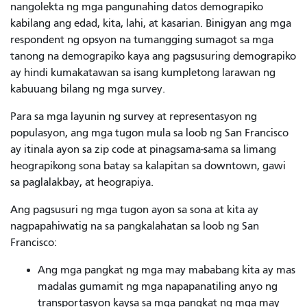
nangolekta ng mga pangunahing datos demograpiko
kabilang ang edad, kita, lahi, at kasarian. Binigyan ang mga
respondent ng opsyon na tumangging sumagot sa mga
tanong na demograpiko kaya ang pagsusuring demograpiko
ay hindi kumakatawan sa isang kumpletong larawan ng
kabuuang bilang ng mga survey.
Para sa mga layunin ng survey at representasyon ng
populasyon, ang mga tugon mula sa loob ng San Francisco
ay itinala ayon sa zip code at pinagsama-sama sa limang
heograpikong sona batay sa kalapitan sa downtown, gawi
sa paglalakbay, at heograpiya.
Ang pagsusuri ng mga tugon ayon sa sona at kita ay
nagpapahiwatig na sa pangkalahatan sa loob ng San
Francisco:
Ang mga pangkat ng mga may mababang kita ay mas
madalas gumamit ng mga napapanatiling anyo ng
transportasyon kaysa sa mga pangkat ng mga may