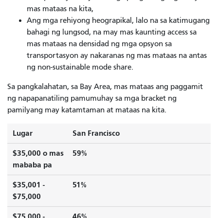
mas mataas na kita,
Ang mga rehiyong heograpikal, lalo na sa katimugang
bahagi ng lungsod, na may mas kaunting access sa
mas mataas na densidad ng mga opsyon sa
transportasyon ay nakaranas ng mas mataas na antas
ng non-sustainable mode share.
Sa pangkalahatan, sa Bay Area, mas mataas ang paggamit
ng napapanatiling pamumuhay sa mga bracket ng
pamilyang may katamtaman at mataas na kita.
Lugar
San Francisco
$35,000 o mas
59%
mababa pa
$35,001 -
51%
$75,000
$75,000 -
46%