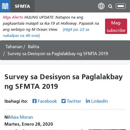
Laktawan
SFMTA
I-
ang
tog
Mga Alerto
HULING UPDATE: Natapos na ang
pangunahing
ang
Mag-
pagkaantala malapit sa ika-19 at Holloway. Papasok na
nilalaman
nab
ang serbisyo ng M Ocean View.
(Higit pa:
22
sa
subscribe
nakalipas na 48 oras)
Tahanan
Balita
Survey sa Desisyon sa Paglalakbay ng SFMTA 2019
Survey sa Desisyon sa Paglalakbay
ng SFMTA 2019
Ibahagi ito:
Facebook
Twitter
LinkedIn
Ni
Maia Moran
Martes, Enero 28, 2020