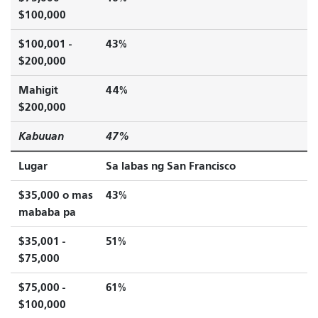
$100,000
$100,001 -
43%
$200,000
Mahigit
44%
$200,000
Kabuuan
47%
Lugar
Sa labas ng San Francisco
$35,000 o mas
43%
mababa pa
$35,001 -
51%
$75,000
$75,000 -
61%
$100,000