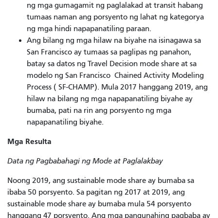
ng mga gumagamit ng paglalakad at transit habang
tumaas naman ang porsyento ng lahat ng kategorya
ng mga hindi napapanatiling paraan.
Ang bilang ng mga hilaw na biyahe na isinagawa sa
San Francisco ay tumaas sa paglipas ng panahon,
batay sa datos ng Travel Decision mode share at sa
modelo ng San Francisco
Chained Activity Modeling
Process (
SF-CHAMP). Mula 2017 hanggang 2019, ang
hilaw na bilang ng mga napapanatiling biyahe ay
bumaba, pati na rin ang porsyento ng mga
napapanatiling biyahe.
Mga Resulta
Data ng Pagbabahagi ng Mode at Paglalakbay
Noong 2019, ang sustainable mode share ay bumaba sa
ibaba 50 porsyento. Sa pagitan ng 2017 at 2019, ang
sustainable mode share ay bumaba mula 54 porsyento
hanggang 47 porsyento. Ang mga pangunahing pagbaba ay