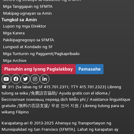
Mga Tanggapan ng SFMTA
Makipag-ugnayan sa Amin
Tungkol sa Amin
Lupon ng mga Direktor
Mga Karera
Pakikipagnegosyo sa SFMTA
Lungsod at Kondado ng SF
Mga Tuntunin ng Paggamit/Pagkapribado
Mga Archive
Planuhin ang Iyong Paglalakbay
Pamasahe





☎
311 (Sa labas ng SF 415.701.2311; TTY 415.701.2323) Libreng
tulong sa wika /
免費語言協助
/
Ayuda gratis con el idioma
/
Бесплатная
помовьщ
перевд
dịch Miễn phí
/
Assistance linguistique
gratuite
/
無料の言語支援
/
무료 언어 지원
/
Libreng tulong para sa
wikang Filipino
Karapatang-ari © 2013-2025 Ahensya ng Transportasyon ng
Munisipalidad ng San Francisco (SFMTA). Lahat ng karapatan ay