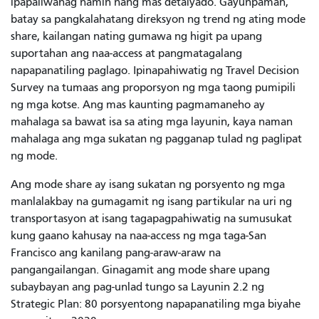
ipapaliwanag namin nang mas detalyado. Gayunpaman,
batay sa pangkalahatang direksyon ng trend ng ating mode
share, kailangan nating gumawa ng higit pa upang
suportahan ang naa-access at pangmatagalang
napapanatiling paglago.
Ipinapahiwatig ng Travel Decision
Survey na tumaas ang proporsyon ng mga taong pumipili
ng mga kotse. Ang mas kaunting pagmamaneho ay
mahalaga sa bawat isa sa ating mga layunin, kaya naman
mahalaga ang mga sukatan ng pagganap tulad ng paglipat
ng mode.
Ang mode share ay isang sukatan ng porsyento ng mga
manlalakbay na gumagamit ng isang partikular na uri ng
transportasyon at isang tagapagpahiwatig na sumusukat
kung gaano kahusay na naa-access ng mga taga-San
Francisco ang kanilang pang-araw-araw na
pangangailangan. Ginagamit ang mode share upang
subaybayan ang pag-unlad tungo sa Layunin 2.2 ng
Strategic Plan: 80 porsyentong napapanatiling mga biyahe