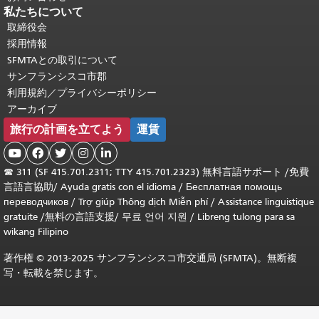
私たちについて
取締役会
採用情報
SFMTAとの取引について
サンフランシスコ市郡
利用規約／プライバシーポリシー
アーカイブ
旅行の計画を立てよう
運賃





☎
311 (SF 415.701.2311; TTY 415.701.2323) 無料言語サポート /
免費
言語言協助
/
Ayuda gratis con el idioma
/
Бесплатная помощь
переводчиков
/
Trợ giúp Thông dịch Miễn phí
/
Assistance linguistique
gratuite
/
無料の言語支援
/
무료 언어 지원
/
Libreng tulong para sa
wikang Filipino
著作権 © 2013-2025 サンフランシスコ市交通局 (SFMTA)。無断複
写・転載を禁じます。