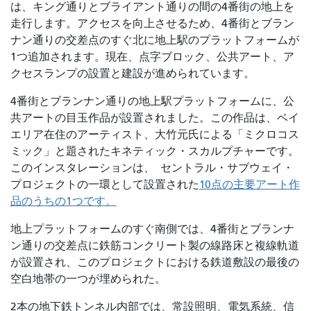
は、キング通りとブライアント通りの間の4番街の地上を
走行します。アクセスを向上させるため、4番街とブラン
ナン通りの交差点のすぐ北に地上駅のプラットフォームが
1つ追加されます。現在、点字ブロック、公共アート、ア
クセスランプの設置と建設が進められています。
4番街とブランナン通りの地上駅プラットフォームに、公
共アートの目玉作品が設置されました。この作品は、ベイ
エリア在住のアーティスト、大竹元氏による「ミクロコス
ミック」と題されたキネティック・スカルプチャーです。
このインスタレーションは、
セントラル・サブウェイ・
プロジェクトの一環として設置された
10点の主要アート作
品のうちの1つです。
地上プラットフォームのすぐ南側では、4番街とブランナ
ン通りの交差点に鉄筋コンクリート製の線路床と複線軌道
が設置され、このプロジェクトにおける鉄道敷設の最後の
空白地帯の一つが埋められた。
2本の地下鉄トンネル内部では、常設照明、電気系統、信