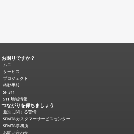
お困りですか？
ページコンテンツの終わり。
このペー
ジの残りの部分はすべてのページで繰
ムニ
り返されます。
メインコンテンツの先
サービス
頭に戻る
。
プロジェクト
移動手段
SF 311
511 地域情報
つながりを保ちましょう
差別に関する苦情
SFMTAカスタマーサービスセンター
SFMTA事務所
お問い合わせ