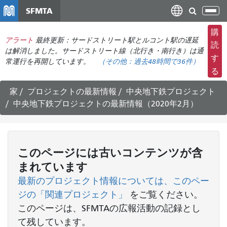
メ
SFMTA
ナ
イ
ビ
ン
購
ゲ
アラート
最終更新：サードストリート駅とルコント駅の遅延
コ
読
ー
は解消しました。サードストリート線（北行き・南行き）は通
ン
す
常運行を再開しています。
（その他：
過去48時間で
36件）
シ
テ
る
ョ
ン
ン
ツ
家
プロジェクトの最新情報
中央地下鉄プロジェクト
の
に
中央地下鉄プロジェクトの最新情報（2020年2月）
切
移
り
動
替
え
このページには古いコンテンツが含
まれています
最新のプロジェクト情報については、このペー
ジの「関連プロジェクト」
をご覧ください
。
このページは、SFMTAの広報活動の記録とし
て残しています。