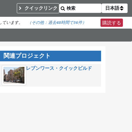
クイックリンク
日本語
しています。
（その他：
過去48時間で
36件）
購読する
関連プロジェクト
レブンワース・クイックビルド