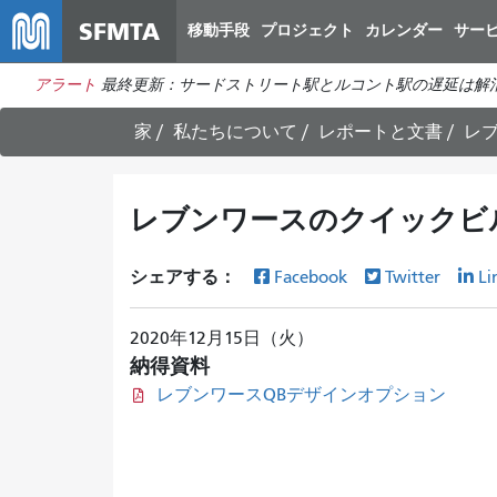
SFMTA
移動手段
プロジェクト
カレンダー
サー
アラート
最終更新：サードストリート駅とルコント駅の遅延は解
家
私たちについて
レポートと文書
レ
レブンワースのクイックビ
シェアする：
Facebook
Twitter
Li
2020年12月15日（火）
納得資料
レブンワースQBデザインオプション