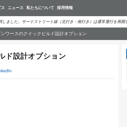
メ
ビス
ニュース
私たちについて
採用情報
イ
ン
消しました。サードストリート線（北行き・南行き）は通常運行を再開
コ
ン
ブンワースのクイックビルド設計オプション
テ
ン
ツ
ルド設計オプション
に
移
nkedIn
動