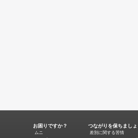
お困りですか？
つながりを保ちましょ
ペ
ー
ムニ
差別に関する苦情