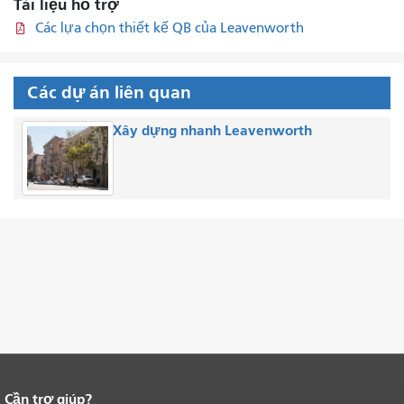
Tài liệu hỗ trợ
Các lựa chọn thiết kế QB của Leavenworth
Các dự án liên quan
Xây dựng nhanh Leavenworth
Cần trợ giúp?
Kết thúc nội dung trang.
Phần còn lại