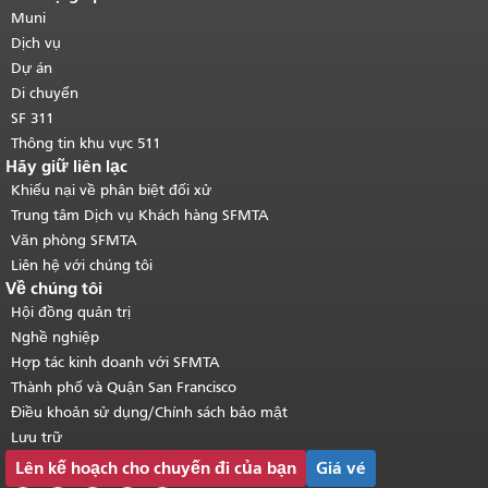
của trang này được lặp lại trên mọi
Muni
trang.
Quay lại đầu trang nội dung
Dịch vụ
chính
.
Dự án
Di chuyển
SF 311
Thông tin khu vực 511
Hãy giữ liên lạc
Khiếu nại về phân biệt đối xử
Trung tâm Dịch vụ Khách hàng SFMTA
Văn phòng SFMTA
Liên hệ với chúng tôi
Về chúng tôi
Hội đồng quản trị
Nghề nghiệp
Hợp tác kinh doanh với SFMTA
Thành phố và Quận San Francisco
Điều khoản sử dụng/Chính sách bảo mật
Lưu trữ
Lên kế hoạch cho chuyến đi của bạn
Giá vé