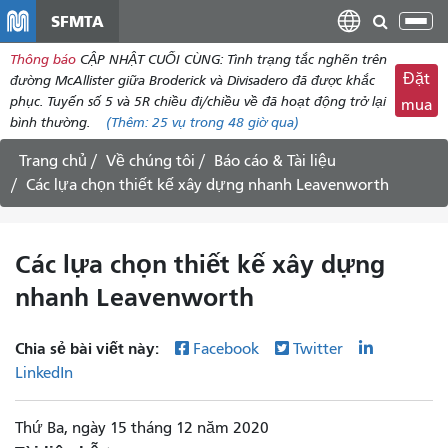
đến
SFMTA
Chu
nội
đổi
Thông báo
CẬP NHẬT CUỐI CÙNG: Tình trạng tắc nghẽn trên
dung
điề
Đặt
đường McAllister giữa Broderick và Divisadero đã được khắc
hư
phục. Tuyến số 5 và 5R chiều đi/chiều về đã hoạt động trở lại
mua
bình thường.
(Thêm:
25 vụ
trong 48 giờ qua)
Trang chủ
Về chúng tôi
Báo cáo & Tài liệu
Các lựa chọn thiết kế xây dựng nhanh Leavenworth
Các lựa chọn thiết kế xây dựng
nhanh Leavenworth
Chia sẻ bài viết này:
Facebook
Twitter
LinkedIn
Thứ Ba, ngày 15 tháng 12 năm 2020