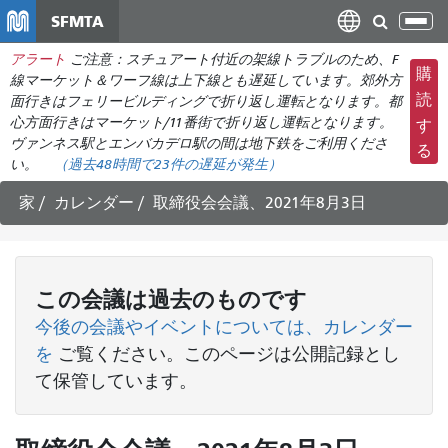
メ
SFMTA
ナ
イ
ビ
アラート
ご注意：スチュアート付近の架線トラブルのため、F
ン
ゲ
購
線マーケット＆ワーフ線は上下線とも遅延しています。郊外方
コ
ー
読
面行きはフェリービルディングで折り返し運転となります。都
ン
心方面行きはマーケット/11番街で折り返し運転となります。
シ
す
テ
ヴァンネス駅とエンバカデロ駅の間は地下鉄をご利用くださ
ョ
る
ン
い。
（過去48時間で
23件の
遅延が発生）
ン
ツ
の
家
カレンダー
取締役会会議、2021年8月3日
に
切
移
り
動
替
この
会議
は過去のものです
え
今後の会議やイベントについては、カレンダー
を
ご覧ください
。このページは公開記録とし
て保管しています。