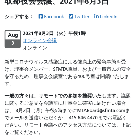
取締役会会議、2021年8月3日
シェアする：
Facebook
Twitter
LinkedIn
2021年8月3日（火）午後1時
Aug
オンライン会議
3
オンライン
新型コロナウイルス感染症による健康上の緊急事態を受
け、理事会メンバー、SFMTA職員、および一般市民の安全
を守るため、理事会会議室である400号室は閉鎖いたしま
す。
一般の方々は、リモートでの参加を推奨いたします。
議題
に関するご意見を会議前に理事会に確実に届けたい場合
は、 8月2日（月）午後5時までに
MTABoard@sfmta.comま
でメールを送信いただくか、
415.646.4470
までお電話く
ださい
。リモート会議へのアクセス方法については、下記
をご覧ください。