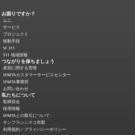
お困りですか？
ページコンテンツの終わり。
このペー
ジの残りの部分はすべてのページで繰
ムニ
り返されます。
メインコンテンツの先
サービス
頭に戻る
。
プロジェクト
移動手段
SF 311
511 地域情報
つながりを保ちましょう
差別に関する苦情
SFMTAカスタマーサービスセンター
SFMTA事務所
お問い合わせ
私たちについて
取締役会
採用情報
SFMTAとの取引について
サンフランシスコ市郡
利用規約／プライバシーポリシー