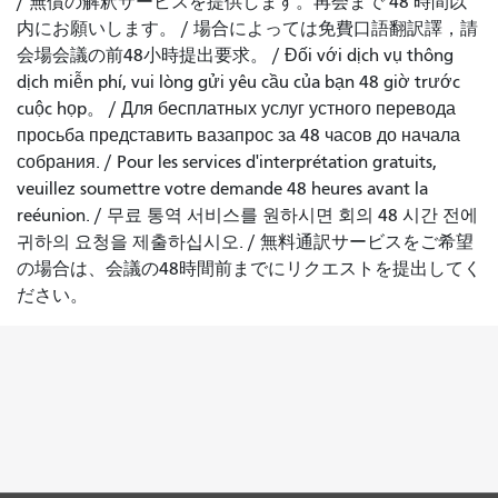
/
無償の解釈サービスを提供します。再会まで 48 時間以
内にお願いします。
/
場合によっては免費口語翻訳譯，請
会場会議の
前
48小時提出
要求。
/
Đối với dịch vụ thông
dịch miễn phí, vui lòng gửi yêu cầu của bạn 48 giờ trước
cuộc họp
。 /
Для бесплатных услуг устного перевода
просьба представить вазапрос за 48 часов до начала
собрания.
/
Pour les services d'interprétation gratuits,
veuillez soumettre votre demande 48 heures avant la
reéunion.
/
무료 통역 서비스를 원하시면 회의 48 시간 전에
귀하의 요청을 제출하십시오.
/
無料通訳サービスをご希望
の場合は、会議の48時間前までにリクエストを提出してく
ださい。