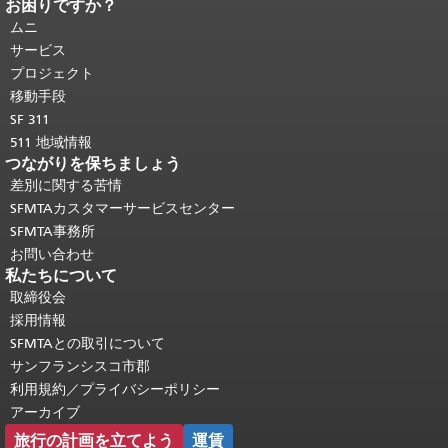
お困りですか？
ページコンテンツの終わり。
このペー
ジの残りの部分はすべてのページで繰
ムニ
り返されます。
メインコンテンツの先
サービス
頭に戻る
。
プロジェクト
移動手段
SF 311
511 地域情報
つながりを保ちましょう
差別に関する苦情
SFMTAカスタマーサービスセンター
SFMTA事務所
お問い合わせ
私たちについて
取締役会
採用情報
SFMTAとの取引について
サンフランシスコ市郡
利用規約／プライバシーポリシー
アーカイブ
旅行の計画を立てよう
運賃