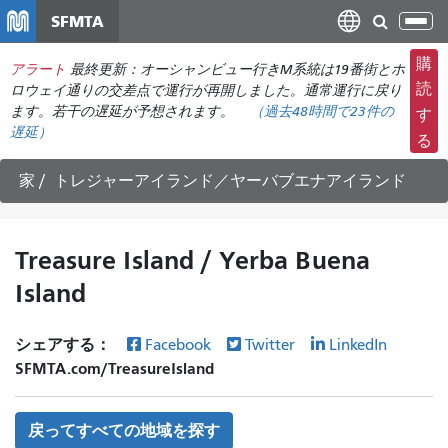
メ
SFMTA
ナ
イ
ビ
ン
購
アラート
最終更新：オーシャンビュー行きM系統は19番街とホ
ゲ
コ
読
ロウェイ通りの交差点で運行が再開しました。通常運行に戻り
ー
ン
ます。若干の遅延が予想されます。
（
過去48時間で
23件の
す
シ
遅延）
テ
る
ョ
ン
ン
ツ
家
トレジャーアイランド／ヤーバブエナアイランド
の
に
切
移
り
動
Treasure Island / Yerba Buena
替
Island
え
シェアする：
Facebook
Twitter
LinkedIn
SFMTA.com/TreasureIsland
戻ってすべての地域を探す