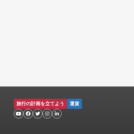
旅行の計画を立てよう
運賃




