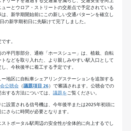
ストリートを通過する交通量を減らし、交通安全を向上
ニューとウロア・ストリートの交差点で予定されている
事は、新学期開始前にこの新しい交通パターンを確立し
日の新学期初日に​​先駆けて完了しました。
定です。
前の半円形部分、通称「ホースシュー」は、植栽、自転
ートなどを取り入れた、より親しみやすい駅入口として
定し、今秋後半に着工する予定です。
ュー地区に自転車シェアリングステーションを追加する
議題項目
26
員会公聴会
（
）で審議されます。公聴会での
提出する方法については、
議題を
ご覧ください。
に設置される信号機は、今年後半または2025年初頭に
設にさらに時間が必要となります。
エストポータル駅周辺の安全性が全体的に向上するでし