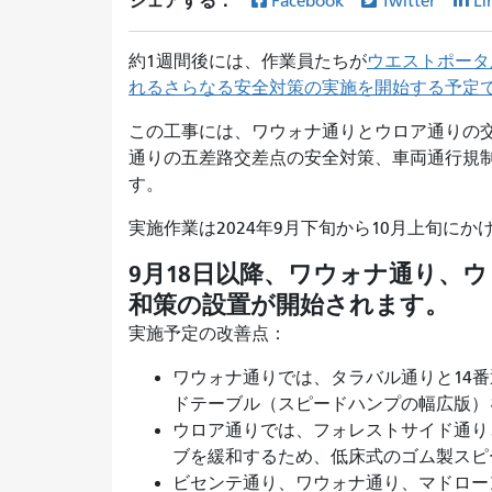
シェアする：
Facebook
Twitter
Li
約1週間後には、作業員たちが
ウエストポータ
れるさらなる安全対策の実施を開始する予定
この工事には、ワウォナ通りとウロア通りの
通りの五差路交差点の安全対策、車両通行規
す。
実施作業は2024年9月下旬から10月上旬に
9月18日以降、ワウォナ通り、
和策の設置が開始されます。
実施予定の改善点：
ワウォナ通りでは、タラバル通りと14
ドテーブル（スピードハンプの幅広版
ウロア通りでは、フォレストサイド通り
ブを緩和するため、低床式のゴム製スピ
ビセンテ通り、ワウォナ通り、マドロー