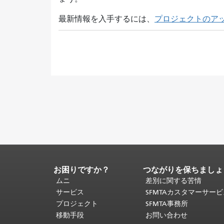
最新情報を入手するには、
プロジェクトのア
お困りですか？
つながりを保ちましょ
ペ
ー
ムニ
差別に関する苦情
ジ
サービス
SFMTAカスタマーサー
コ
プロジェクト
SFMTA事務所
ン
移動手段
お問い合わせ
テ