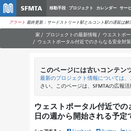
SFMTA
移動手段
プロジェクト
カレンダー
サー
アラート
最終更新：サードストリート駅とルコント駅の遅延は解
家
プロジェクトの最新情報
ウエストポー
ウェストポータル付近でのさらなる安全対策
このページには古いコンテン
最新のプロジェクト情報については、
さい
。このページは、SFMTAの広報
ウェストポータル付近でのさ
日の週から開始される予定