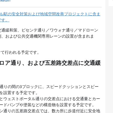
nkedIn
ル駅の安全対策および地域空間改善プロジェクトに含ま
です。
交通緩和策、ビセンテ通り／ワウォナ通り／マドローン
制、および公共交通機関専用レーンの設置が含まれま
かけて行われる予定です。
ウロア通り、および五差路交差点に交通緩
番通りの間の3ブロックに、スピードクッションとスピー
）を設置する予定です。
とウェストポータル通りの交差点における交通量とカー
ードバンプや塗装などの構造物を設置する予定です。
ン通りの五差路交差点では、数カ所に歩道付近に安全地