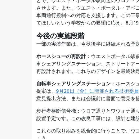
とで、ウエスト・ポータル駅周辺のウロア・
させます。また、ウエスト・ポータル・アベ
車両通行規制への対応も支援します。この工
てほしいという学校からの要望に応え、8月19
今後の実施段階
一部の実装作業は、今秋後半に継続される予
ホースシューの再設計
：ウエストポータル駅
車シェアリングステーション、ストリートア
再設計されます。これらのデザインを最終決
自転車シェアリングステーション
：ホースシ
提案は、
9月20日（金）に開催される技術委
意見提出方法、または会議前に書面で意見を
歩行者横断信号機：ウロア通りとワウォナ通り
設置予定です。この改良工事には、設計と建
これらの取り組みを総合的に行うことで、ウ
ょう。