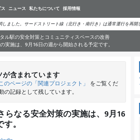
メ
ビス
ニュース
私たちについて
採用情報
イ
ン
消しました。サードストリート線（北行き・南行き）は通常運行を再開
コ
ン
タル駅の安全対策とコミュニティスペースの改善
テ
の実施は、9月16日の週から開始される予定です。
ン
ツ
に
移
ツが含まれています
動
このページの「関連プロジェクト」
をご覧くだ
活動の記録として残しています。
らなる安全対策の実施は、9月16
です。