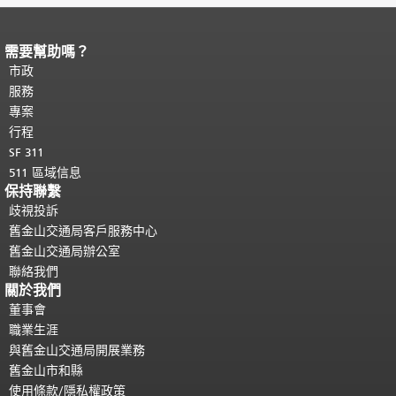
需要幫助嗎？
頁面內容結束。
本頁剩餘內容在每一頁
都會重複顯示。
市政
返回主要內容頂部
。
服務
專案
行程
SF 311
511 區域信息
保持聯繫
歧視投訴
舊金山交通局客戶服務中心
舊金山交通局辦公室
聯絡我們
關於我們
董事會
職業生涯
與舊金山交通局開展業務
舊金山市和縣
使用條款/隱私權政策