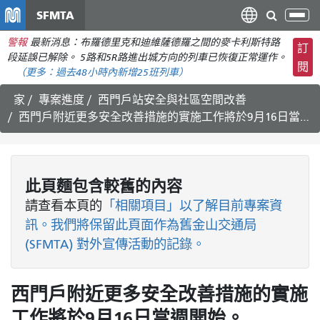
移
SFMTA
切
至
換
警報
最新消息：布羅德里克和迪維薩德羅之間的麥卡利斯特路
主
訂
導
段延誤已解除。 5路和5R路進出城方向的列車已恢復正常運作。
要
閱
航
（更多：
過去48小時內新增
25班列車）
內
容
家
專案進度
西門戶站安全與社區空間改善
西門戶附近更多安全改善措施的實施工作將於9月16日當週開始。
此頁麵包含較舊的內容
請查看
本頁的
「相關項目」以了解目前專案資
訊。我們將保留此頁面作為舊金山交通局
(SFMTA) 對外宣傳活動的記錄。
西門戶附近更多安全改善措施的實施
工作將於9月16日當週開始。