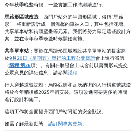
今年秋季晚些時候，一些實施工作將繼續進行。
馬蹄形區域改造
：西門戶站外的半圓形區域，俗稱“馬蹄
形”，將重新設計成一個溫馨的車站入口，其中包括花壇、
共享單車站和街頭壁畫等元素。我們將努力敲定這些設計方
案，並在今年秋季晚些時候開始實施。
共享單車站
：關於在馬蹄形區域增設共享單車站的提案將
於
9月20日（星期五）舉行的工程公開聽證
會上進行審議
議程
第26
（
項）。有關在聽證會上或會前以書面形式提交
公眾意見的詳細信息，請參閱
議程
。
行人穿越道號誌燈：烏略亞街和瓦沃納街的人行橫道號誌燈
將於今年稍後或2025年初安裝。這項改進需要更多的時間
進行設計和施工。
這項工作將全面提升西門戶站附近的安全狀況。
如需了解最新動態，
請訂閱專案更新。