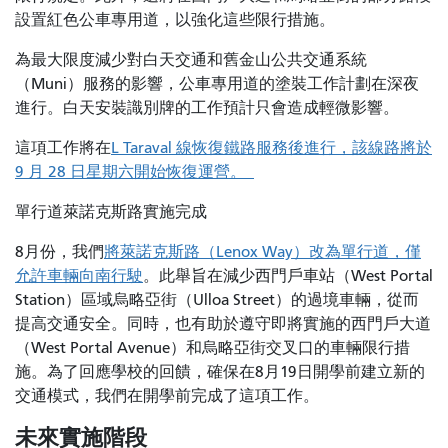
設置紅色公車專用道，以強化這些限行措施。
為最大限度減少對白天交通和舊金山公共交通系統
（Muni）服務的影響，公車專用道的塗裝工作計劃在深夜
進行。白天安裝識別牌的工作預計只會造成輕微影響。
這項工作將在
L Taraval 線恢復鐵路服務後進行，該線路將於
9 月 28 日星期六開始恢復運營。
單行道萊諾克斯路實施完成
8月份，我們
將萊諾克斯路（Lenox Way）改為單行道，僅
允許車輛向南行駛
。此舉旨在減少西門戶車站（West Portal
Station）區域烏略亞街（Ulloa Street）的過境車輛，從而
提高交通安全。同時，也有助於遵守即將實施的西門戶大道
（West Portal Avenue）和烏略亞街交叉口的車輛限行措
施。為了回應學校的回饋，確保在8月19日開學前建立新的
交通模式，我們在開學前完成了這項工作。
未來實施階段