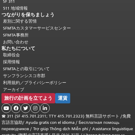
SF 311
511 地域情報
つながりを保ちましょう
差別に関する苦情
SFMTAカスタマーサービスセンター
SFMTA事務所
お問い合わせ
私たちについて
取締役会
採用情報
SFMTAとの取引について
サンフランシスコ市郡
利用規約／プライバシーポリシー
アーカイブ
旅行の計画を立てよう
運賃





☎
311 (SF 415.701.2311; TTY 415.701.2323) 無料言語サポート /
免費
言語言協助
/
Ayuda gratis con el idioma
/
Бесплатная помощь
переводчиков
/
Trợ giúp Thông dịch Miễn phí
/
Assistance linguistique