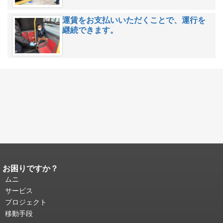
運賃をお支払いいただくことで、運行を
継続できます。
お困りですか？
ページコンテンツの終わり。
このペー
ジの残りの部分はすべてのページで繰
ムニ
り返されます。
メインコンテンツの先
サービス
頭に戻る
。
プロジェクト
移動手段