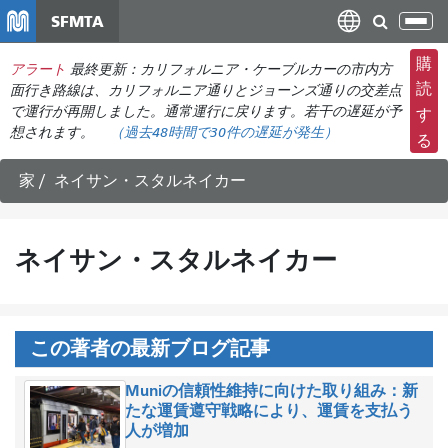
メ
SFMTA
ナ
イ
ビ
ン
購
アラート
最終更新：カリフォルニア・ケーブルカーの市内方
ゲ
コ
読
面行き路線は、カリフォルニア通りとジョーンズ通りの交差点
ー
ン
で運行が再開しました。通常運行に戻ります。若干の遅延が予
す
シ
想されます。
（過去48時間で
30件の
遅延が発生）
テ
る
ョ
ン
ン
ツ
家
ネイサン・スタルネイカー
の
に
切
移
り
動
ネイサン・スタルネイカー
替
え
この著者の最新ブログ記事
Muniの信頼性維持に向けた取り組み：新
たな運賃遵守戦略により、運賃を支払う
人が増加