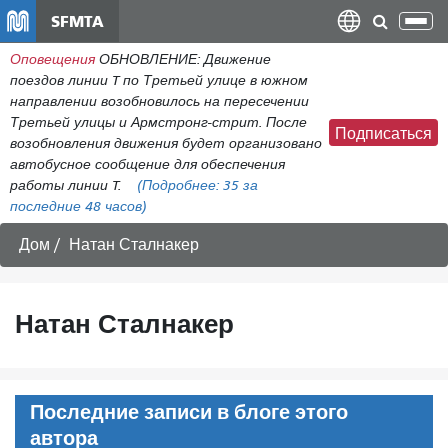
Перейти
SFMTA
Пер
к
нав
Оповещения
ОБНОВЛЕНИЕ: Движение
общему
поездов линии T по Третьей улице в южном
содержанию
направлении возобновилось на пересечении
Третьей улицы и Армстронг-стрит. После
Подписаться
возобновления движения будет организовано
автобусное сообщение для обеспечения
работы линии T.
(Подробнее:
35
за
последние 48 часов)
Дом
Натан Сталнакер
Натан Сталнакер
Последние записи в блоге этого
автора