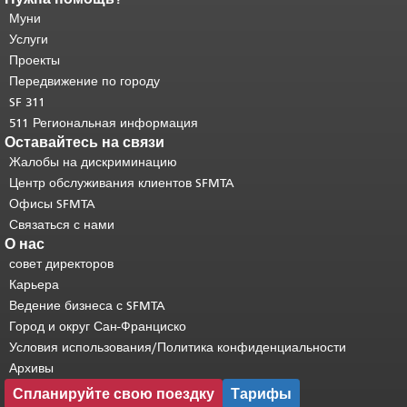
страницы.
Муни
Остальная часть этой
страницы повторяется на каждой
Услуги
странице.
Вернуться к началу
Проекты
основного содержимого
.
Передвижение по городу
SF 311
511 Региональная информация
Оставайтесь на связи
Жалобы на дискриминацию
Центр обслуживания клиентов SFMTA
Офисы SFMTA
Связаться с нами
О нас
совет директоров
Карьера
Ведение бизнеса с SFMTA
Город и округ Сан-Франциско
Условия использования/Политика конфиденциальности
Архивы
Спланируйте свою поездку
Тарифы