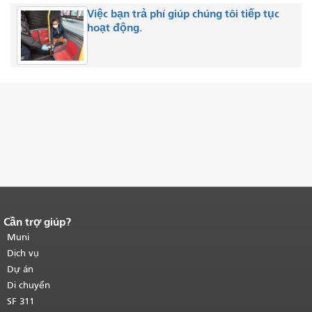
Việc bạn trả phí giúp chúng tôi tiếp tục
hoạt động.
Cần trợ giúp?
Kết thúc nội dung trang.
Phần còn lại
của trang này được lặp lại trên mọi
Muni
trang.
Quay lại đầu trang nội dung
Dịch vụ
chính
.
Dự án
Di chuyển
SF 311