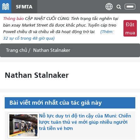
đến
SFMTA
Chu
nội
đổi
Thông báo
CẬP NHẬT CUỐI CÙNG: Tình trạng tắc nghẽn tại
dung
điề
Đặt
bàn xoay Market Street đã được khắc phục. Tuyến cáp treo
hư
Powell chiều đi và chiều về đã hoạt động trở lại.
(Thêm:
mua
32
sự cố trong 48 giờ qua)
Trang chủ
Nathan Stalnaker
Nathan Stalnaker
Bài viết mới nhất của tác giả này
Nỗ lực duy trì độ tin cậy của Muni: Chiến
lược tuân thủ vé mới giúp nhiều người
trả tiền vé hơn