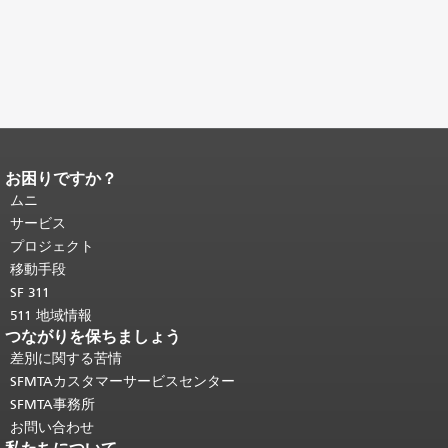
お困りですか？
ページコンテンツの終わり。
このペー
ジの残りの部分はすべてのページで繰
ムニ
り返されます。
メインコンテンツの先
サービス
頭に戻る
。
プロジェクト
移動手段
SF 311
511 地域情報
つながりを保ちましょう
差別に関する苦情
SFMTAカスタマーサービスセンター
SFMTA事務所
お問い合わせ