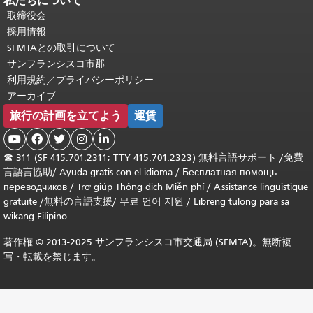
私たちについて
取締役会
採用情報
SFMTAとの取引について
サンフランシスコ市郡
利用規約／プライバシーポリシー
アーカイブ
旅行の計画を立てよう
運賃





☎
311 (SF 415.701.2311; TTY 415.701.2323) 無料言語サポート /
免費
言語言協助
/
Ayuda gratis con el idioma
/
Бесплатная помощь
переводчиков
/
Trợ giúp Thông dịch Miễn phí
/
Assistance linguistique
gratuite
/
無料の言語支援
/
무료 언어 지원
/
Libreng tulong para sa
wikang Filipino
著作権 © 2013-2025 サンフランシスコ市交通局 (SFMTA)。無断複
写・転載を禁じます。