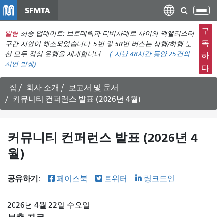
주
SFMTA
탐
요
색
컨
구
알림
최종 업데이트: 브로데릭과 디비사데로 사이의 맥앨리스터
메
텐
독
구간 지연이 해소되었습니다. 5번 및 5R번 버스는 상행/하행 노
뉴
츠
선 모두 정상 운행을 재개합니다.
(
지난 48시간 동안
25건의
하
전
지연 발생)
로
다
환
건
너
집
회사 소개
보고서 및 문서
뛰
커뮤니티 컨퍼런스 발표 (2026년 4월)
기
커뮤니티 컨퍼런스 발표 (2026년 4
월)
공유하기:
페이스북
트위터
링크드인
2026년 4월 22일 수요일