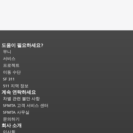
도움이 필요하세요?
페이지 내용 끝입니다.
이 페이지의 나
머지 내용은 모든 페이지에 반복됩니
무니
다.
메인 콘텐츠 상단으로 돌아가려면
서비스
여기를 클릭하십시오
.
프로젝트
이동 수단
SF 311
511 지역 정보
계속 연락하세요
차별 관련 불만 사항
SFMTA 고객 서비스 센터
SFMTA 사무실
문의하기
회사 소개
이사회