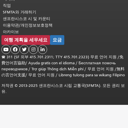
직업
SFMTA와 거래하기
샌프란시스코 시 및 카운티
이용약관/개인정보보호정책
아카이브
여행 계획을 세우세요
요금





☎
311 (SF 외부 415.701.2311; TTY 415.701.2323) 무료 언어 지원 /
免
費언어言協助
/
Ayuda gratis con el idioma
/
Бесплатная помочь
переводчиков
/
Trợ giúp Thông dịch Miễn phí
/
무료 언어 지원
/
無料
の言언어支援
/
무료 언어 지원
/
Libreng tulong para sa wikang Filipino
저작권 © 2013-2025 샌프란시스코 시립 교통국(SFMTA). 모든 권리 보
유.