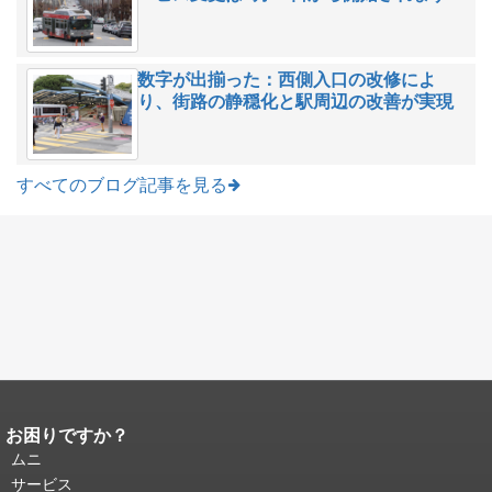
数字が出揃った：西側入口の改修によ
り、街路の静穏化と駅周辺の改善が実現
すべてのブログ記事を見る
お困りですか？
ページコンテンツの終わり。
このペー
ジの残りの部分はすべてのページで繰
ムニ
り返されます。
メインコンテンツの先
サービス