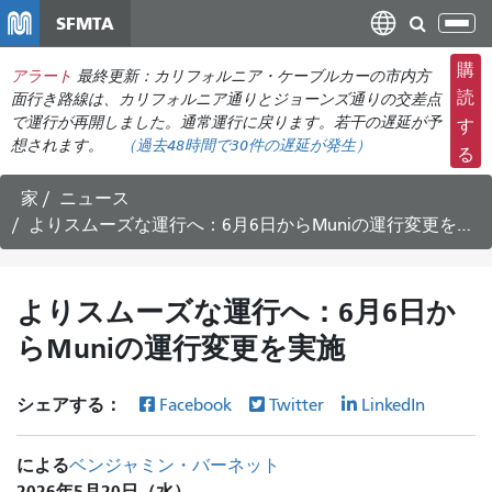
メ
SFMTA
ナ
イ
ビ
ン
購
アラート
最終更新：カリフォルニア・ケーブルカーの市内方
ゲ
コ
読
面行き路線は、カリフォルニア通りとジョーンズ通りの交差点
ー
ン
で運行が再開しました。通常運行に戻ります。若干の遅延が予
す
シ
想されます。
（過去48時間で
30件の
遅延が発生）
テ
る
ョ
ン
ン
ツ
家
ニュース
の
に
よりスムーズな運行へ：6月6日からMuniの運行変更を実施
切
移
り
動
替
よりスムーズな運行へ：6月6日か
え
らMuniの運行変更を実施
シェアする：
Facebook
Twitter
LinkedIn
による
ベンジャミン・バーネット
2026年5月20日（水）