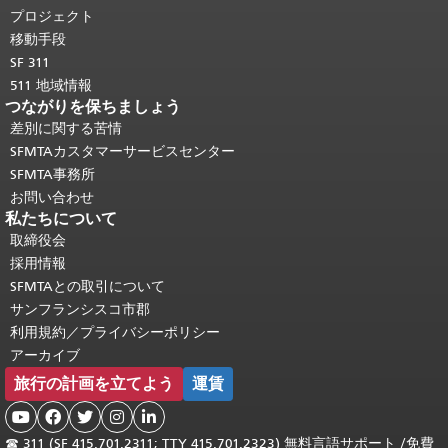
頭に戻る
。
プロジェクト
移動手段
SF 311
511 地域情報
つながりを保ちましょう
差別に関する苦情
SFMTAカスタマーサービスセンター
SFMTA事務所
お問い合わせ
私たちについて
取締役会
採用情報
SFMTAとの取引について
サンフランシスコ市郡
利用規約／プライバシーポリシー
アーカイブ
旅行の計画を立てよう
運賃





☎
311 (SF 415.701.2311; TTY 415.701.2323) 無料言語サポート /
免費