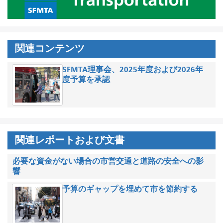
関連コンテンツ
SFMTA理事会、2025年度および2026年
度予算を承認
関連レポートおよび文書
必要な資金がない場合の市営交通と道路の安全への影
響
予算のギャップを埋めて市を節約する