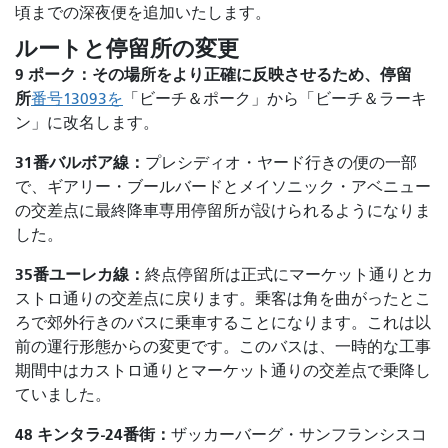
頃までの深夜便を追加いたします。
ルートと停留所の変更
9 ポーク：その場所をより正確に反映させるため、停留
所
番号13093を
「ビーチ＆ポーク」から「ビーチ＆ラーキ
ン」に
改名します。
31番バルボア線：
プレシディオ・ヤード行きの便の一部
で、ギアリー・ブールバードとメイソニック・アベニュー
の交差点に最終降車専用停留所が設けられるようになりま
した。
35番ユーレカ線：
終点停留所は正式にマーケット通りとカ
ストロ通りの交差点に戻ります。乗客は角を曲がったとこ
ろで郊外行きのバスに乗車することになります。これは以
前の運行形態からの変更です。このバスは、一時的な工事
期間中はカストロ通りとマーケット通りの交差点で乗降し
ていました。
48 キンタラ-24番街：
ザッカーバーグ・サンフランシスコ