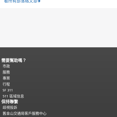
看所有部落格文章
需要幫助嗎？
頁面內容結束。
本頁剩餘內容在每一頁
都會重複顯示。
市政
返回主要內容頂部
。
服務
專案
行程
SF 311
511 區域信息
保持聯繫
歧視投訴
舊金山交通局客戶服務中心