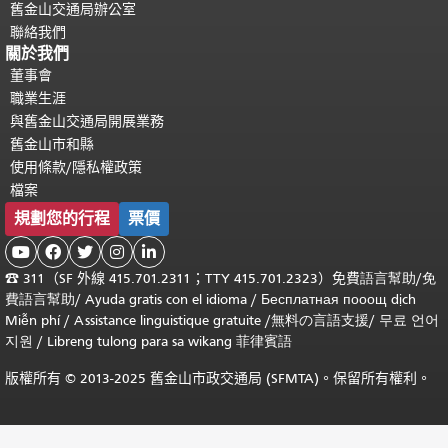
舊金山交通局辦公室
聯絡我們
關於我們
董事會
職業生涯
與舊金山交通局開展業務
舊金山市和縣
使用條款/隱私權政策
檔案
規劃您的行程
票價





☎
311（SF 外線 415.701.2311；TTY 415.701.2323）免費
語言幫助
/
免
費
語言幫助
/ Ayuda gratis con el idioma
/ Бесплатная
пооощ dịch
Miễn phí
/
Assistance linguistique gratuite
/
無料の言語支援
/
무료 언어
지원
/
Libreng tulong para sa wikang 菲律賓語
版權所有 © 2013-2025 舊金山市政交通局 (SFMTA)。保留所有權利。