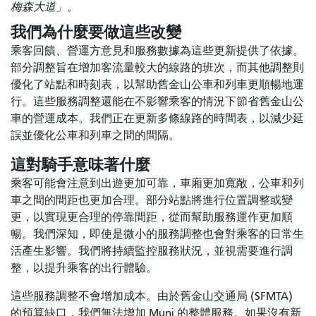
梅森大道」。
我們為什麼要做這些改變
乘客回饋、營運方意見和服務數據為這些更新提供了依據。
部分調整旨在增加客流量較大的線路的班次，而其他調整則
優化了站點和時刻表，以幫助舊金山公車和列車更順暢地運
行。這些服務調整還能在不影響乘客的情況下節省舊金山公
車的營運成本。我們正在更新多條線路的時間表，以減少延
誤並優化公車和列車之間的間隔。
這對騎手意味著什麼
乘客可能會注意到出遊更加可靠，車廂更加寬敞，公車和列
車之間的間距也更加合理。部分站點將進行位置調整或變
更，以實現更合理的停靠間距，從而幫助服務運作更加順
暢。我們深知，即使是微小的服務調整也會對乘客的日常生
活產生影響。我們將持續監控服務狀況，並視需要進行調
整，以提升乘客的出行體驗。
這些服務調整不會增加成本。由於舊金山交通局 (SFMTA)
的預算缺口，我們無法增加 Muni 的整體服務。如果沒有新