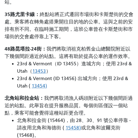
站。
35路尤里卡線：
終點站將正式遷回市場街和卡斯楚街的交會
處。乘客將在轉角處搭乘開往目的地的公車。這與之前的安
排有所不同。在臨時施工期間，這班公車曾在卡斯楚街和市
場街的交會處停靠上下客。
48路昆塔拉-24街：
我們將取消祖克柏舊金山總醫院附近以
下幾個間距過近的站點。這將有助於提高公車的運作效率。
23rd & Vermont（ID 13455）進城方向；使用 23rd &
Utah（
13453
）
23rd & Vermont (ID 13456) 出城方向；使用 23rd &
Utah (
13454)
北角站和拉金站：
我們將取消漁人碼頭附近以下幾個間距過
近的站點。此舉旨在提升服務品質。每個街區僅設一個站
點，乘客可能會覺得這種站距更合理。
北角和拉金街 (15464)，由 28、30、91 號公車停靠 -
請改用北角和海德街 (
15458)
或北角和波爾克街
(15468)。