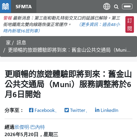
移
SFMTA
切
至
換
警報
最新消息：第三街和勒孔特街交叉口的延誤已解除。第三
主
訂
導
街地鐵南北雙向線路恢復正常運作。
（更多資訊：
過去48小
要
閱
航
時內
新增36班列車）
內
容
家
訊息
更順暢的旅遊體驗即將到來：舊金山公共交通局（Muni）服務調整將於6月6日開始
更順暢的旅遊體驗即將到來：舊金山
公共交通局（Muni）服務調整將於6
月6日開始
分享至：
Facebook、
Twitter、
LinkedIn
經過
班傑明·巴內特
2026年5月20日，星期三