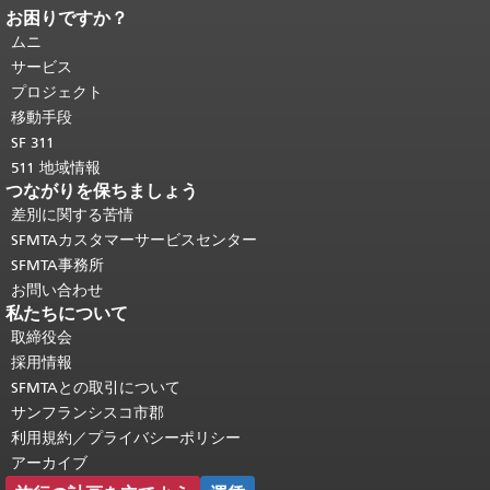
お困りですか？
ページコンテンツの終わり。
このペー
ジの残りの部分はすべてのページで繰
ムニ
り返されます。
メインコンテンツの先
サービス
頭に戻る
。
プロジェクト
移動手段
SF 311
511 地域情報
つながりを保ちましょう
差別に関する苦情
SFMTAカスタマーサービスセンター
SFMTA事務所
お問い合わせ
私たちについて
取締役会
採用情報
SFMTAとの取引について
サンフランシスコ市郡
利用規約／プライバシーポリシー
アーカイブ