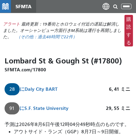
メ
SFMTA
ナ
イ
ビ
ン
購
ゲ
アラート
最終更新：19番街とホロウェイ付近の遅延は解消し
コ
読
ー
ました。オーシャンビュー方面行きM系統は運行を再開しまし
ン
す
た。
（その他：
過去48時間で
22件）
シ
テ
る
ョ
ン
ン
ツ
Lombard St & Gough St (#17800)
の
に
切
移
SFMTA.com/17800
り
動
替
に
Daly City BART
6, 41
ミニ
28
え
に
S.F. State University
29, 55
ミニ
91
予測は2026年8月6日午後12時04分49秒時点のものです。
アウトサイド・ランズ（GGP）8月7日～9日開催。