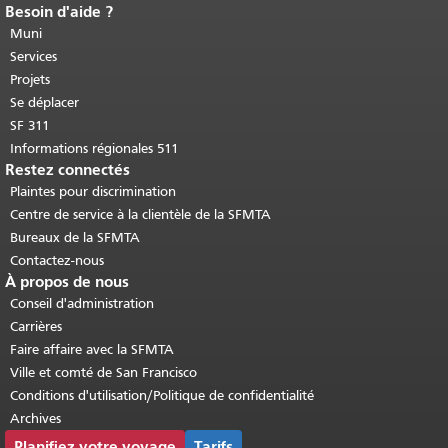
Besoin d'aide ?
Fin du contenu de la page.
Le reste de
cette page se répète sur chaque page.
Muni
Retour au haut du contenu principal
.
Services
Projets
Se déplacer
SF 311
Informations régionales 511
Restez connectés
Plaintes pour discrimination
Centre de service à la clientèle de la SFMTA
Bureaux de la SFMTA
Contactez-nous
À propos de nous
Conseil d'administration
Carrières
Faire affaire avec la SFMTA
Ville et comté de San Francisco
Conditions d'utilisation/Politique de confidentialité
Archives
Planifiez votre voyage
Tarifs