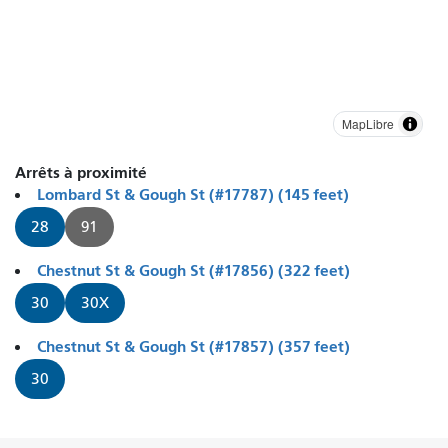
MapLibre
Arrêts à proximité
Lombard St & Gough St (#17787) (145 feet)
28
91
Chestnut St & Gough St (#17856) (322 feet)
30
30X
Chestnut St & Gough St (#17857) (357 feet)
30