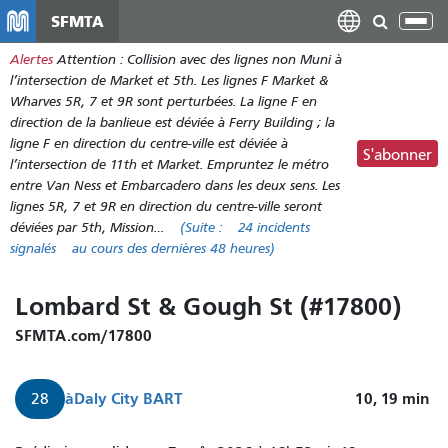
Aller
SFMTA
Bas
au
la
Alertes
Attention : Collision avec des lignes non Muni à
contenu
nav
l’intersection de Market et 5th. Les lignes F Market &
principal
Wharves 5R, 7 et 9R sont perturbées. La ligne F en
direction de la banlieue est déviée à Ferry Building ; la
ligne F en direction du centre-ville est déviée à
S'abonner
l’intersection de 11th et Market. Empruntez le métro
entre Van Ness et Embarcadero dans les deux sens. Les
lignes 5R, 7 et 9R en direction du centre-ville seront
déviées par 5th, Mission…
(Suite :
24 incidents
signalés
au cours des dernières 48 heures)
Lombard St & Gough St (#17800)
SFMTA.com/17800
à
Daly City BART
10, 19
min
28