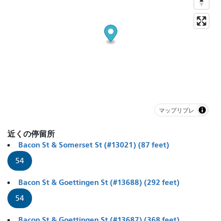
マップリブレ
近くの停留所
Bacon St & Somerset St (#13021) (87 feet)
54
Bacon St & Goettingen St (#13688) (292 feet)
54
Bacon St & Goettingen St (#13687) (368 feet)