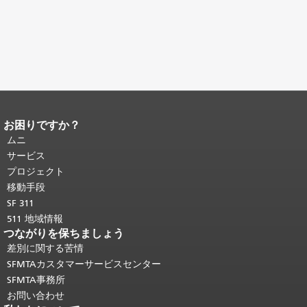
お困りですか？
ページコンテンツの終わり。
このペー
ジの残りの部分はすべてのページで繰
ムニ
り返されます。
メインコンテンツの先
サービス
頭に戻る
。
プロジェクト
移動手段
SF 311
511 地域情報
つながりを保ちましょう
差別に関する苦情
SFMTAカスタマーサービスセンター
SFMTA事務所
お問い合わせ