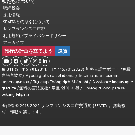
私たちについて
取締役会
採用情報
SFMTAとの取引について
サンフランシスコ市郡
利用規約／プライバシーポリシー
アーカイブ
旅行の計画を立てよう
運賃





☎
311 (SF 415.701.2311; TTY 415.701.2323) 無料言語サポート /
免費
言語言協助
/
Ayuda gratis con el idioma
/
Бесплатная помощь
переводчиков
/
Trợ giúp Thông dịch Miễn phí
/
Assistance linguistique
gratuite
/
無料の言語支援
/
무료 언어 지원
/
Libreng tulong para sa
wikang Filipino
著作権 © 2013-2025 サンフランシスコ市交通局 (SFMTA)。無断複
写・転載を禁じます。