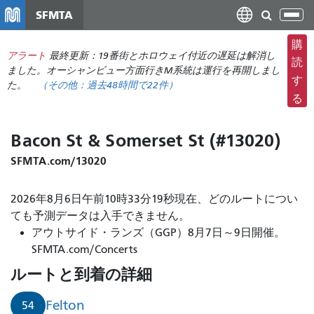
メ
SFMTA
ナ
イ
ビ
ン
購
ゲ
アラート
最終更新：19番街とホロウェイ付近の遅延は解消し
コ
読
ー
ました。オーシャンビュー方面行きM系統は運行を再開しまし
ン
す
た。
（その他：
過去48時間で
22件）
シ
テ
る
ョ
ン
ン
ツ
Bacon St & Somerset St (#13020)
の
に
切
移
SFMTA.com/13020
り
動
替
2026年8月6日午前10時33分19秒現在、どのルートについ
え
ても予測データは入手できません。
アウトサイド・ランズ（GGP）8月7日～9日開催。
SFMTA.com/Concerts
ルートと到着の詳細
Felton
54