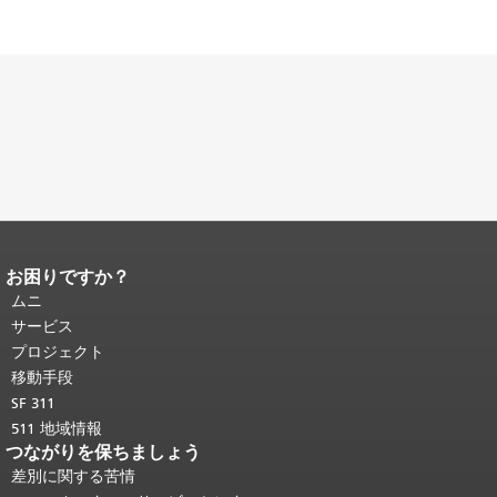
お困りですか？
ページコンテンツの終わり。
このペー
ジの残りの部分はすべてのページで繰
ムニ
り返されます。
メインコンテンツの先
サービス
頭に戻る
。
プロジェクト
移動手段
SF 311
511 地域情報
つながりを保ちましょう
差別に関する苦情