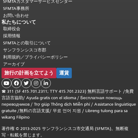
SFMTAカスタマーサービスセンター
SFMTA事務所
お問い合わせ
私たちについて
取締役会
採用情報
SFMTAとの取引について
サンフランシスコ市郡
利用規約／プライバシーポリシー
アーカイブ
旅行の計画を立てよう
運賃





☎
311 (SF 415.701.2311; TTY 415.701.2323) 無料言語サポート /
免費
言語言協助
/
Ayuda gratis con el idioma
/
Бесплатная помощь
переводчиков
/
Trợ giúp Thông dịch Miễn phí
/
Assistance linguistique
gratuite
/
無料の言語支援
/
무료 언어 지원
/
Libreng tulong para sa
wikang Filipino
著作権 © 2013-2025 サンフランシスコ市交通局 (SFMTA)。無断複
写・転載を禁じます。