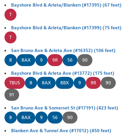
Bayshore Blvd & Arleta/Blanken (#17395) (67 feet)
T
Bayshore Blvd & Arleta/Blanken (#17399) (75 feet)
T
San Bruno Ave & Arleta Ave (#16352) (106 feet)
8
8AX
9
9R
56
90
Bayshore Blvd & Arleta Ave (#13772) (175 feet)
TBUS
8
8AX
8BX
9
9R
90
91
San Bruno Ave & Somerset St (#17191) (423 feet)
8
8AX
9
56
90
Blanken Ave & Tunnel Ave (#17012) (450 feet)