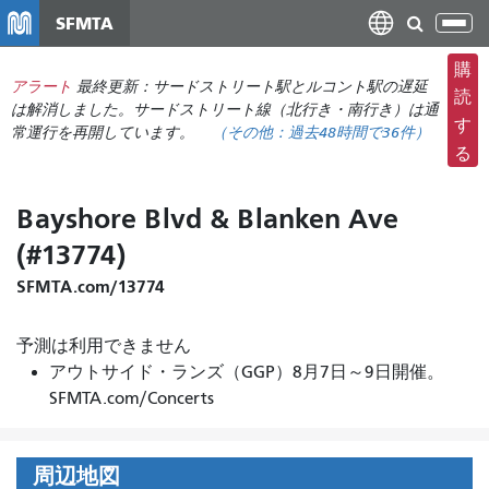
メ
SFMTA
ナ
イ
ビ
ン
購
ゲ
アラート
最終更新：サードストリート駅とルコント駅の遅延
コ
読
ー
は解消しました。サードストリート線（北行き・南行き）は通
ン
す
常運行を再開しています。
（その他：
過去48時間で
36件）
シ
テ
る
ョ
ン
ン
ツ
Bayshore Blvd & Blanken Ave
の
に
切
(#13774)
移
り
動
SFMTA.com/13774
替
え
予測は利用できません
アウトサイド・ランズ（GGP）8月7日～9日開催。
SFMTA.com/Concerts
周辺地図