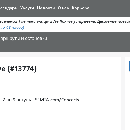
Перейти
алендарь
Услуги
Новости
О нас
Карьера
к
общему
ении Третьей улицы и Ле Конте устранена. Движение поездов 
содержанию
ие 48 часов)
аршруты и остановки
e (#13774)
с 7 по 9 августа. SFMTA.com/Concerts