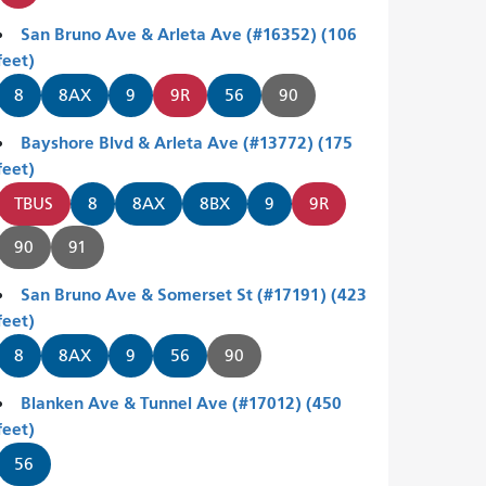
San Bruno Ave & Arleta Ave (#16352) (106
feet)
8
8AX
9
9R
56
90
Bayshore Blvd & Arleta Ave (#13772) (175
feet)
TBUS
8
8AX
8BX
9
9R
90
91
San Bruno Ave & Somerset St (#17191) (423
feet)
8
8AX
9
56
90
Blanken Ave & Tunnel Ave (#17012) (450
feet)
56