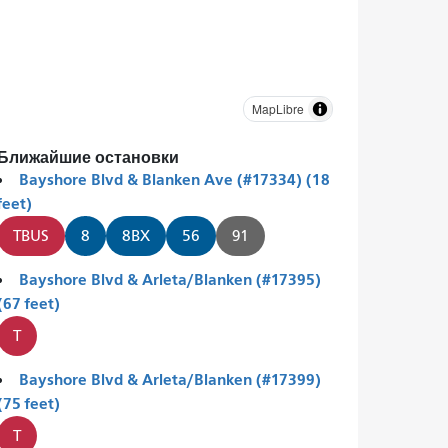
MapLibre
Ближайшие остановки
Bayshore Blvd & Blanken Ave (#17334) (18
feet)
TBUS
8
8BX
56
91
Bayshore Blvd & Arleta/Blanken (#17395)
(67 feet)
T
Bayshore Blvd & Arleta/Blanken (#17399)
(75 feet)
T