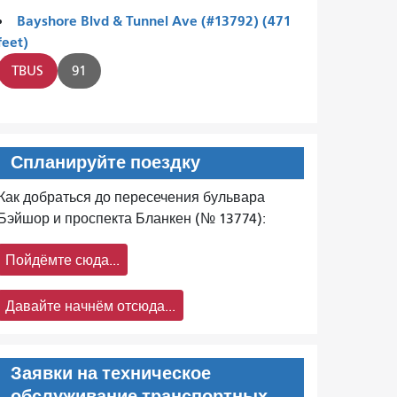
Bayshore Blvd & Tunnel Ave (#13792) (471
feet)
TBUS
91
Спланируйте поездку
Как добраться до пересечения бульвара
Бэйшор и проспекта Бланкен (№ 13774):
Пойдёмте сюда...
Давайте начнём отсюда...
Заявки на техническое
обслуживание транспортных