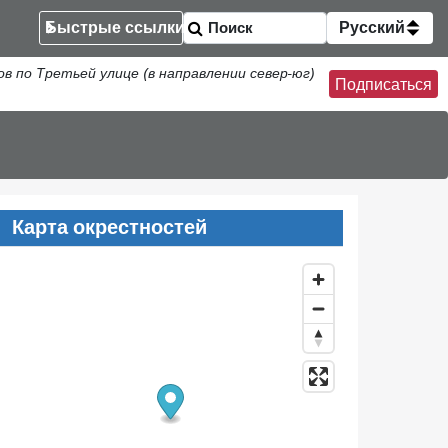
Быстрые ссылки
Русский
по Третьей улице (в направлении север-юг)
Подписаться
Карта окрестностей