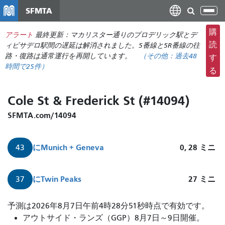
メ
SFMTA
ナ
イ
ビ
ン
購
アラート
最終更新：マカリスター通りのブロデリック駅とデ
ゲ
コ
読
ィビサデロ駅間の遅延は解消されました。5番線と5R番線の往
ー
ン
路・復路は通常運行を再開しています。
（その他：
過去48
す
シ
時間で
25件）
テ
る
ョ
ン
ン
ツ
Cole St & Frederick St (#14094)
の
に
切
移
SFMTA.com/14094
り
動
替
に
Munich + Geneva
0, 28
ミニ
43
え
に
Twin Peaks
27
ミニ
37
ミ
予測は2026年8月7日午前4時28分51秒時点で有効です。
ュ
アウトサイド・ランズ（GGP）8月7日～9日開催。