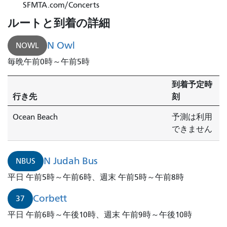
ン
SFMTA.com/Concerts
ヘ
ルートと到着の詳細
ン
と
N Owl
NOWL
ジ
毎晩午前0時～午前5時
ュ
ネ
到着予定時
ー
行き先
刻
ブ
行
Ocean Beach
予測は利用
き
できません
の
43
N Judah Bus
NBUS
番
メ
平日 午前5時～午前6時、週末 午前5時～午前8時
イ
Corbett
37
ソ
ニ
平日 午前6時～午後10時、週末 午前9時～午後10時
ッ