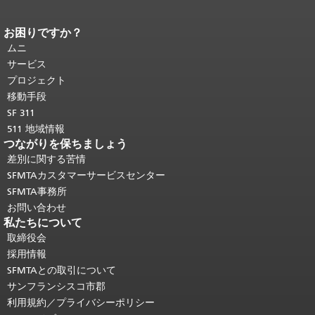
お困りですか？
ページコンテンツの終わり。
このペー
ジの残りの部分はすべてのページで繰
ムニ
り返されます。
メインコンテンツの先
サービス
頭に戻る
。
プロジェクト
移動手段
SF 311
511 地域情報
つながりを保ちましょう
差別に関する苦情
SFMTAカスタマーサービスセンター
SFMTA事務所
お問い合わせ
私たちについて
取締役会
採用情報
SFMTAとの取引について
サンフランシスコ市郡
利用規約／プライバシーポリシー