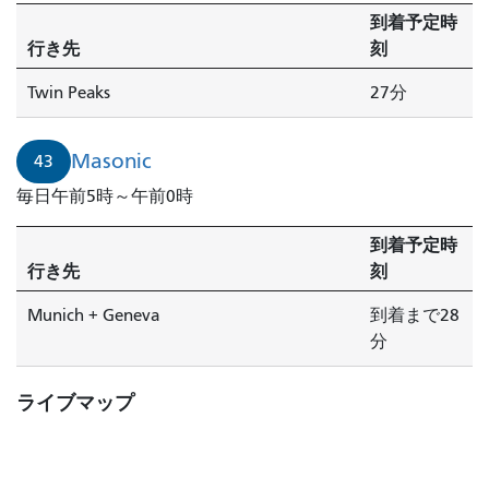
ク
到着予定時
便
行き先
刻
が
Twin Peaks
27分
到
着
し
Masonic
43
ま
毎日午前5時～午前0時
す。
到着予定時
行き先
刻
Munich + Geneva
到着まで28
分
ライブマップ