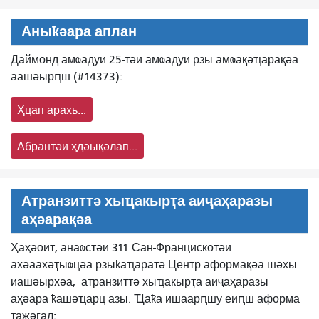
Аныҟәара аплан
Даймонд амҩадуи 25-тәи амҩадуи рзы амҩақәҵарақәа
аашәырԥш (#14373):
Ҳцап арахь...
Абрантәи ҳдәықәлап...
Атранзиттә хыҵакырҭа аиҷаҳаразы
аҳәарақәа
Ҳаҳәоит, анаҩстәи 311 Сан-Францискотәи
ахәаахәҭыҩцәа рзыҟаҵаратә Центр аформақәа шәхы
иашәырхәа,
атранзиттә хыҵакырҭа аиҷаҳаразы
аҳәара ҟашәҵарц азы. Ҵаҟа ишаарԥшу еиԥш аформа
ҭажәгал: