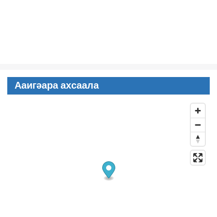
Ааигәара ахсаала