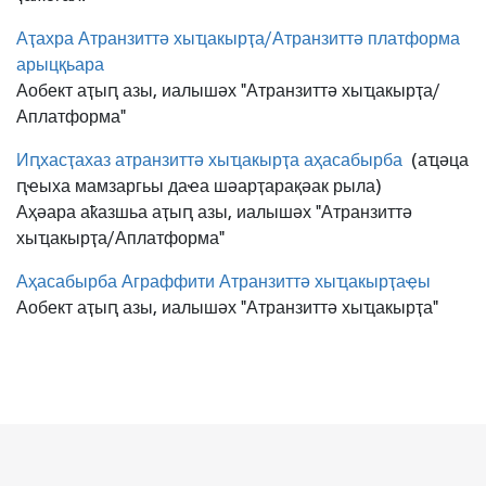
Аҭахра Атранзиттә хыҵакырҭа/Атранзиттә платформа
арыцқьара
Аобект аҭыԥ азы, иалышәх "Атранзиттә хыҵакырҭа/
Аплатформа"
Иԥхасҭахаз атранзиттә хыҵакырҭа аҳасабырба
(аҵәца
ԥҽыха мамзаргьы даҽа шәарҭарақәак рыла)
Аҳәара аҟазшьа аҭыԥ азы, иалышәх "Атранзиттә
хыҵакырҭа/Аплатформа"
Аҳасабырба Аграффити Атранзиттә хыҵакырҭаҿы
Аобект аҭыԥ азы, иалышәх "Атранзиттә хыҵакырҭа"