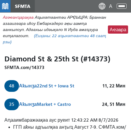
メ
SFMTA
Ана
イ
аԥс
Агәҽанҵарақәа
Аҵыхәтәантәи АРҾЫЦРА: Браннан
ン
азааигәара иҟоу Ембаркадеро аҿы аамҭа
コ
аанкылоуп. Адәахьы идәықәло N Иуда амаҵзура
Аҽаҩра
ン
еиҭалагоит.
(Еиҳаны:
22
аҵыхәтәантәи 48 сааҭ
テ
рзы)
ン
ツ
Diamond St & 25th St (#14373)
に
移
SFMTA.com/14373
動
Аҟынӡа
22nd St + Iowa St
11, 22
Мин
48
Аҟынӡа
Market + Castro
24, 51
Мин
35
Аԥааимбаражәақәа аус руеит 12:43:22 AM 8/7/2026
ГГП аҟны адгьылқәа анҭыҵ Август 7-9. СФМТА.ком/