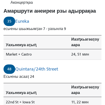
Аконцертқәа
Амаршрути анеиреи рзы адыррақәа
Eureka
35
есыҽны шьыжьымҭан 7 - уахынла 9
Иазԥхьагәаҭоу
Уахьнеиуа аҭыԥ
аара
Market + Castro
24, 51 мин
Quintara/24th Street
48
Есыҽны асааҭ 24
Иазԥхьагәаҭоу
Уахьнеиуа аҭыԥ
аара
22nd St + Iowa St
11, 22 мин