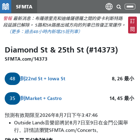
移
SFMTA
切
至
換
警報
最新消息：布羅德里克和迪維薩德羅之間的麥卡利斯特路
主
訂
導
段延誤已解除。 5路和5R路進出城方向的列車已恢復正常運作。
要
閱
航
（更多：
過去48小時內新增
25班列車）
內
容
Diamond St & 25th St (#14373)
SFMTA.com/14373
到
22nd St + Iowa St
8, 26
最小
48
到
Market + Castro
14, 45
最小
35
預測有效期限至2026年8月7日下午3:47:46
Outside Lands音樂節將於8月7日至9日在金門公園舉
行。詳情請瀏覽SFMTA.com/Concerts。