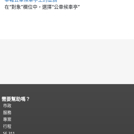
在“對象”欄位中，選擇“公車候車亭”
需要幫助嗎？
頁面內容結束。
本頁剩餘內容在每一頁
都會重複顯示。
市政
返回主要內容頂部
。
服務
專案
行程
SF 311