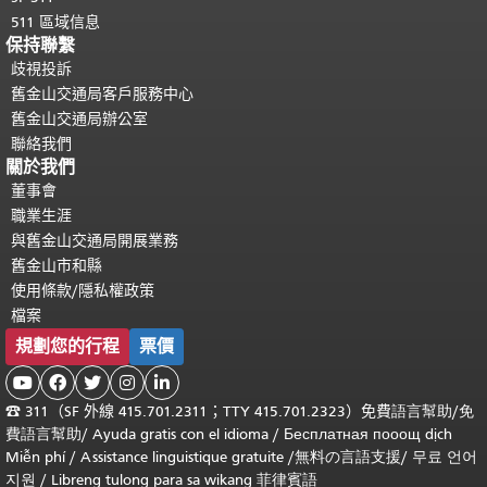
511 區域信息
保持聯繫
歧視投訴
舊金山交通局客戶服務中心
舊金山交通局辦公室
聯絡我們
關於我們
董事會
職業生涯
與舊金山交通局開展業務
舊金山市和縣
使用條款/隱私權政策
檔案
規劃您的行程
票價





☎
311（SF 外線 415.701.2311；TTY 415.701.2323）免費
語言幫助
/
免
費
語言幫助
/ Ayuda gratis con el idioma
/ Бесплатная
пооощ dịch
Miễn phí
/
Assistance linguistique gratuite
/
無料の言語支援
/
무료 언어
지원
/
Libreng tulong para sa wikang 菲律賓語