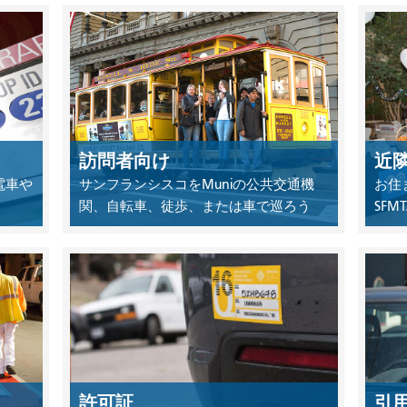
訪問者向け
近
電車や
サンフランシスコをMuniの公共交通機
お住
関、自転車、徒歩、または車で巡ろう
SF
許可証
引