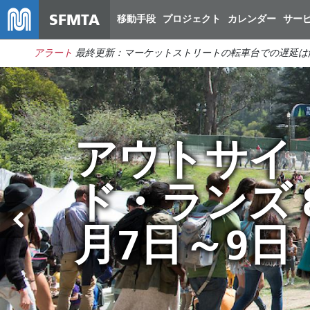
SFMTA
移動手段
プロジェクト
カレンダー
サー
アラート
最終更新：マーケットストリートの転車台での遅延は
予算のギャ
アウトサイ
夏はMuniで
ップを埋め
ド・ランズ 
移動しよう
て市を節約
月7日～9日
する