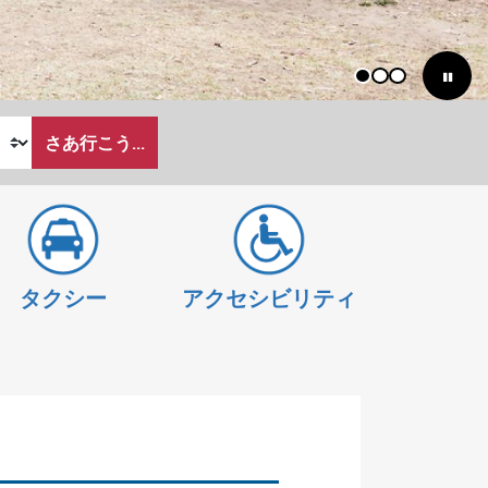
1
2
3
さあ行こう...
タクシー
アクセシビリティ