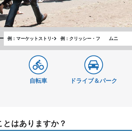
出
終
ー
私
発
了
が
地
地
ど
点
点
の
よ
う
自転車
ドライブ＆パーク
に
旅
を
し
た
い
ことはありますか？
か