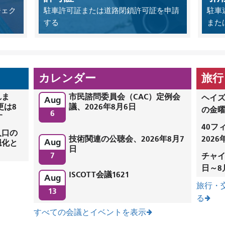
ジェク
駐車許可証または道路閉鎖許可証を申請
駐車
する
また
カレンダー
旅行
れま
市民諮問委員会（CAC）定例会
ヘイズ
Aug
更は8
議、2026年8月6日
の金
6
す
40フ
入口の
技術関連の公聴会、2026年8月7
202
Aug
穏化と
日
7
チャイ
日～8
ISCOTT会議1621
Aug
旅行・
13
る
すべての会議とイベントを表示