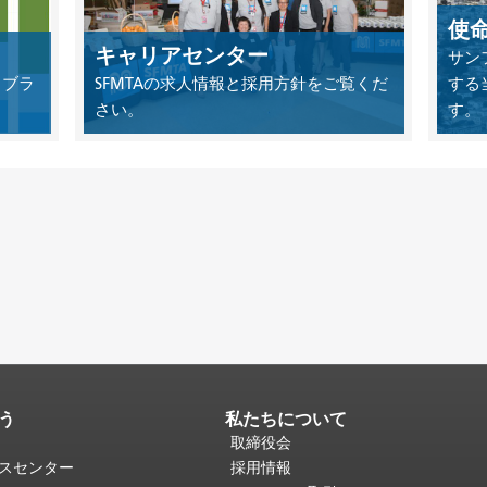
使
キャリアセンター
サン
イブラ
SFMTAの求人情報と採用方針をご覧くだ
する
さい。
す。
う
私たちについて
取締役会
ビスセンター
採用情報