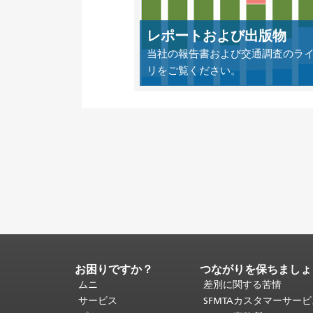
レポートおよび出版物
当社の報告書および交通調査のラ
リをご覧ください。
お困りですか？
つながりを保ちましょ
ペ
ー
ムニ
差別に関する苦情
ジ
サービス
SFMTAカスタマーサー