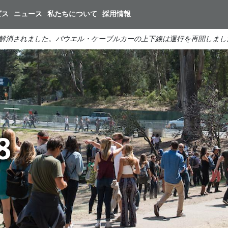
メ
ビス
ニュース
私たちについて
採用情報
イ
ン
解消されました。パウエル・ケーブルカーの上下線は運行を再開しまし
コ
ン
テ
ン
ツ
に
移
動
8