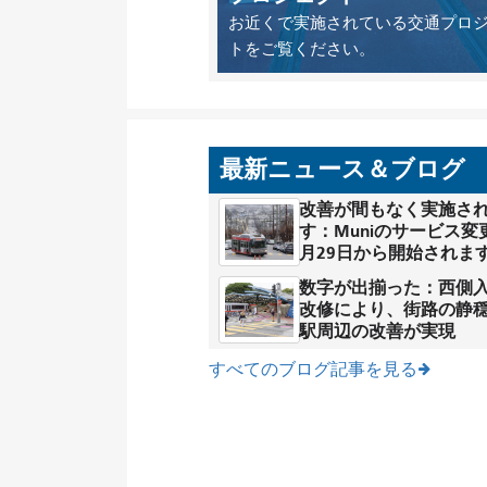
お近くで実施されている交通プロ
トをご覧ください。
最新ニュース＆ブログ
改善が間もなく実施さ
す：Muniのサービス変
月29日から開始されま
数字が出揃った：西側
改修により、街路の静
駅周辺の改善が実現
すべてのブログ記事を見る