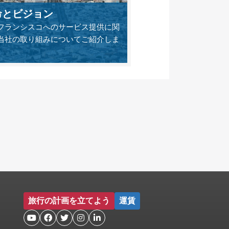
命とビジョン
フランシスコへのサービス提供に関
当社の取り組みについてご紹介しま
旅行の計画を立てよう
運賃




