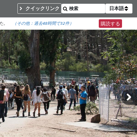
クイックリンク
日本語
た。
（その他：
過去48時間で
32件）
購読する