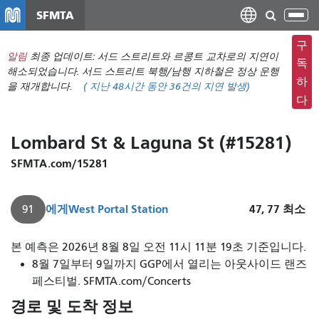
주
SFMTA
탐
요
색
컨
구
메
알림
최종 업데이트: 서드 스트리트와 르콩트 교차로의 지연이
텐
독
뉴
해소되었습니다. 서드 스트리트 북행/남행 지하철은 정상 운행
츠
하
을 재개합니다.
(
지난 48시간 동안
36건의 지연 발생)
전
로
다
환
건
너
Lombard St & Laguna St (#15281)
뛰
기
SFMTA.com/15281
에게
West Portal Station
47, 77
최소
91
본 예측은 2026년 8월 8일 오전 11시 11분 19초 기준입니다.
8월 7일부터 9일까지 GGP에서 열리는 아웃사이드 랜즈
페스티벌. SFMTA.com/Concerts
경로 및 도착 정보