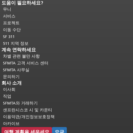
도움이 필요하세요?
페이지 내용 끝입니다.
이 페이지의 나
머지 내용은 모든 페이지에 반복됩니
무니
다.
메인 콘텐츠 상단으로 돌아가려면
서비스
여기를 클릭하십시오
.
프로젝트
이동 수단
SF 311
511 지역 정보
계속 연락하세요
차별 관련 불만 사항
SFMTA 고객 서비스 센터
SFMTA 사무실
문의하기
회사 소개
이사회
직업
SFMTA와 거래하기
샌프란시스코 시 및 카운티
이용약관/개인정보보호정책
아카이브
여행 계획을 세우세요
요금