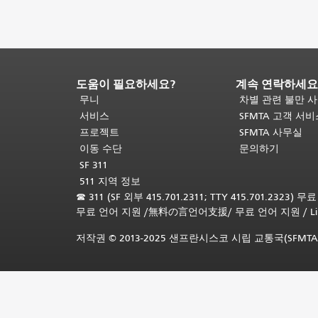
도움이 필요하세요?
계속 연락하세요
페
이
무니
차별 관련 불만 
지
서비스
SFMTA 고객 서
내
프로젝트
SFMTA 사무실
용
이동 수단
문의하기
끝
SF 311
입
511 지역 정보
니
☎
311 (SF 외부 415.701.2311; TTY 415.701.2323) 
다.
이
무료 언어 지원
/
無料の言언어支援
/
무료 언어 지원
/
L
페
이
저작권 © 2013-2025 샌프란시스코 시립 교통국(SFMTA
지
의
나
머
지