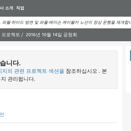
주
사 소개
직업
요
컨
파월-하이드 방면 및 파월-메이슨 케이블카 노선이 ​​정상 운행을 재개합
텐
츠
전 프로젝트
2016년 10월 14일 공청회
로
건
너
뛰
습니다.
기
이지의 관련 프로젝트 섹션을
참조하십시오
. 본
유지 관리됩니다.
인