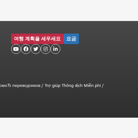
여행 계획을 세우세요
요금





помоЂ переводчиков
/
Trợ giúp Thông dịch Miễn phí
/