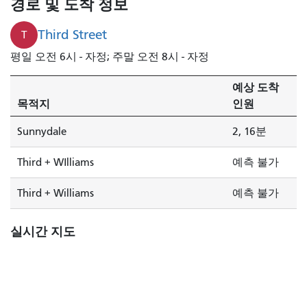
경로 및 도착 정보
2
분
Third Street
T
후
평일 오전 6시 - 자정; 주말 오전 8시 - 자정
에
도
예상 도착
착
목적지
인원
합
니
Sunnydale
2, 16분
다.
Third + WIlliams
예측 불가
Third + Williams
예측 불가
실시간 지도