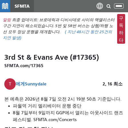
주
SFMTA
탐
요
색
컨
구
알림
최종 업데이트: 브로데릭과 디비사데로 사이의 맥앨리스터
메
텐
독
구간 지연이 해소되었습니다. 5번 및 5R번 버스는 상행/하행 노
뉴
츠
선 모두 정상 운행을 재개합니다.
(
지난 48시간 동안
25건의
하
전
지연 발생)
로
다
환
건
너
3rd St & Evans Ave (#17365)
뛰
기
SFMTA.com/17365
에게
Sunnydale
2, 16
최소
T
T
본 예측은 2026년 8월 7일 오전 2시 19분 50초 기준입니다.
Third
파월역 거리 엘리베이터 운행 중단
Street
8월 7일부터 9일까지 GGP에서 열리는 아웃사이드 랜즈
역
페스티벌. SFMTA.com/Concerts
에