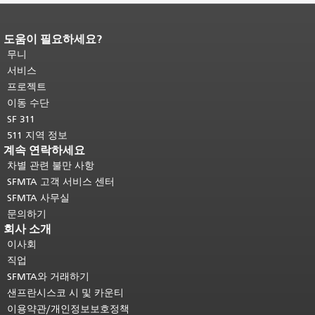
도움이 필요하세요?
페이지 내용 끝입니다.
이 페이지의 나
머지 내용은 모든 페이지에 반복됩니
무니
다.
메인 콘텐츠 상단으로 돌아가려면
서비스
여기를 클릭하십시오
.
프로젝트
이동 수단
SF 311
511 지역 정보
계속 연락하세요
차별 관련 불만 사항
SFMTA 고객 서비스 센터
SFMTA 사무실
문의하기
회사 소개
이사회
직업
SFMTA와 거래하기
샌프란시스코 시 및 카운티
이용약관/개인정보보호정책