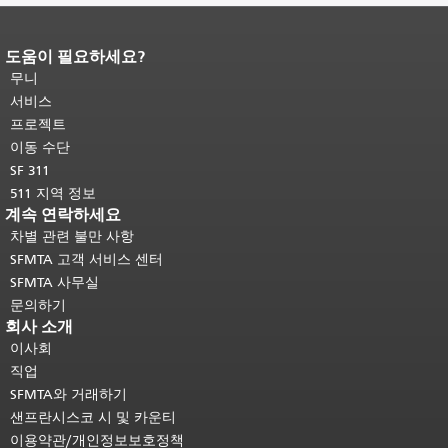
도움이 필요하세요?
페이지 내용 끝입니다.
이 페이지의 나
머지 내용은 모든 페이지에 반복됩니
무니
다.
메인 콘텐츠 상단으로 돌아가려면
서비스
여기를 클릭하십시오
.
프로젝트
이동 수단
SF 311
511 지역 정보
계속 연락하세요
차별 관련 불만 사항
SFMTA 고객 서비스 센터
SFMTA 사무실
문의하기
회사 소개
이사회
직업
SFMTA와 거래하기
샌프란시스코 시 및 카운티
이용약관/개인정보보호정책