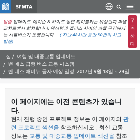
주
SFMTA
탐
요
색
컨
구
알림
업데이트: 메이슨 & 하이드 방면 케이블카는 워싱턴과 파월
메
텐
독
교차로에서 회차합니다. 워싱턴과 엘리스 사이의 파월 구간에서
뉴
츠
는 셔틀버스가 운행됩니다.
(
지난 48시간 동안
30건의 사고
하
전
발생)
로
다
환
건
너
집
여행 및 대중교통 업데이트
뛰
밴 네스 급행 버스 교통 시스템
기
밴 네스 애비뉴 공사 예상 일정: 2017년 9월 18일 ~ 29일
이 페이지에는 이전 콘텐츠가 있습니
다.
현재 진행 중인 프로젝트 정보는 이 페이지의
관
련 프로젝트 섹션을
참조하십시오 . 최신 교통
정보는
교통 및 대중교통 업데이트 섹션을
참조