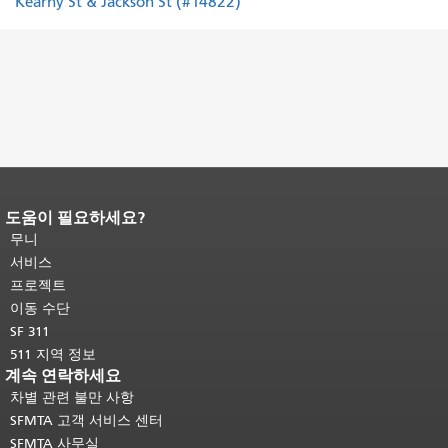
Kearny St & Jackson St (#14822)
도움이 필요하세요?
페이지 내용 끝입니다.
이 페이지의 나
머지 내용은 모든 페이지에 반복됩니
무니
다.
메인 콘텐츠 상단으로 돌아가려면
서비스
여기를 클릭하십시오
.
프로젝트
이동 수단
SF 311
511 지역 정보
계속 연락하세요
차별 관련 불만 사항
SFMTA 고객 서비스 센터
SFMTA 사무실