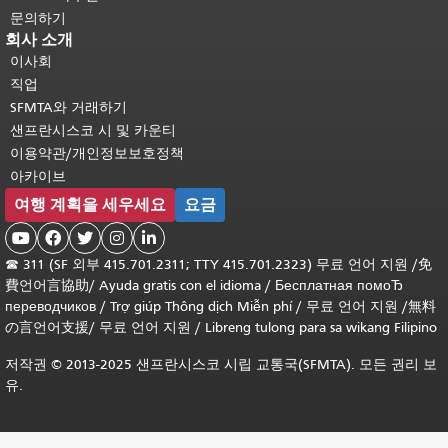
문의하기
회사 소개
이사회
직업
SFMTA와 거래하기
샌프란시스코 시 및 카운티
이용약관/개인정보보호정책
아카이브
여행 계획을 세우세요
요금





☎
311 (SF 외부 415.701.2311; TTY 415.701.2323) 무료 언어 지원 /
免
費언어言協助
/
Ayuda gratis con el idioma
/
Бесплатная помоЂ
переводчиков
/
Trợ giúp Thông dịch Miễn phí
/
무료 언어 지원
/
無料
の言언어支援
/
무료 언어 지원
/
Libreng tulong para sa wikang Filipino
저작권 © 2013-2025 샌프란시스코 시립 교통국(SFMTA). 모든 권리 보
유.