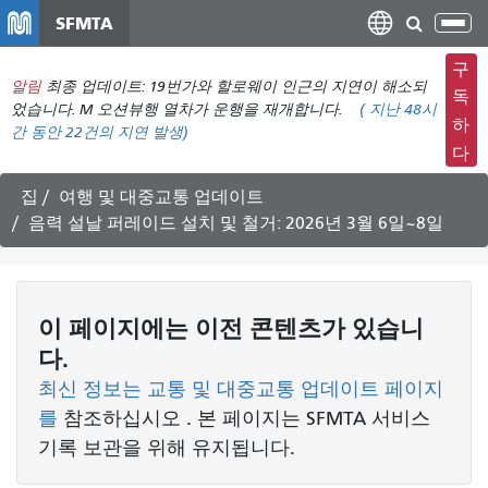
주
SFMTA
탐
요
색
컨
구
메
알림
최종 업데이트: 19번가와 할로웨이 인근의 지연이 해소되
텐
독
뉴
었습니다. M 오션뷰행 열차가 운행을 재개합니다.
(
지난 48시
츠
하
간 동안
22건의 지연 발생)
전
로
다
환
건
너
집
여행 및 대중교통 업데이트
뛰
음력 설날 퍼레이드 설치 및 철거: 2026년 3월 6일~8일
기
이 페이지에는 이전 콘텐츠가 있습니
다.
최신 정보는 교통 및 대중교통 업데이트 페이지
를
참조하십시오
. 본 페이지는 SFMTA 서비스
기록 보관을 위해 유지됩니다.