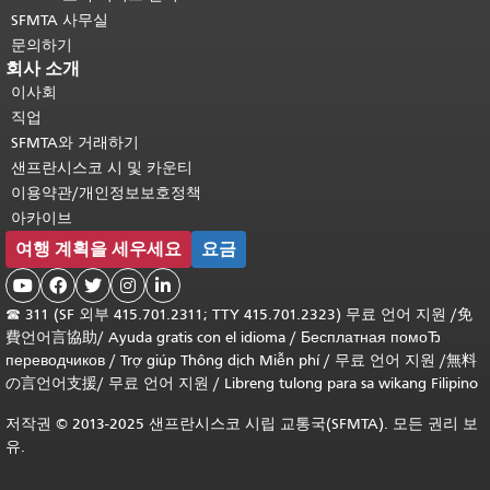
SFMTA 사무실
문의하기
회사 소개
이사회
직업
SFMTA와 거래하기
샌프란시스코 시 및 카운티
이용약관/개인정보보호정책
아카이브
여행 계획을 세우세요
요금





☎
311 (SF 외부 415.701.2311; TTY 415.701.2323) 무료 언어 지원 /
免
費언어言協助
/
Ayuda gratis con el idioma
/
Бесплатная помоЂ
переводчиков
/
Trợ giúp Thông dịch Miễn phí
/
무료 언어 지원
/
無料
の言언어支援
/
무료 언어 지원
/
Libreng tulong para sa wikang Filipino
저작권 © 2013-2025 샌프란시스코 시립 교통국(SFMTA). 모든 권리 보
유.