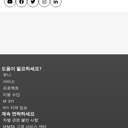





도움이 필요하세요?
페이지 내용 끝입니다.
이 페이지의 나
머지 내용은 모든 페이지에 반복됩니
무니
다.
메인 콘텐츠 상단으로 돌아가려면
서비스
여기를 클릭하십시오
.
프로젝트
이동 수단
SF 311
511 지역 정보
계속 연락하세요
차별 관련 불만 사항
SFMTA 고객 서비스 센터