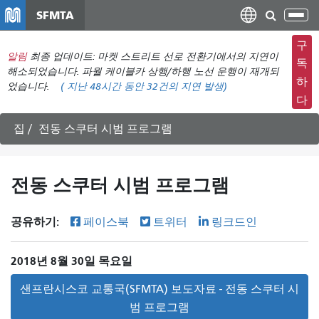
주
SFMTA
탐
요
색
컨
구
메
알림
최종 업데이트: 마켓 스트리트 선로 전환기에서의 지연이
텐
독
뉴
해소되었습니다. 파월 케이블카 상행/하행 노선 운행이 재개되
츠
하
었습니다.
(
지난 48시간 동안
32건의 지연 발생)
전
로
다
환
건
너
집
전동 스쿠터 시범 프로그램
뛰
기
전동 스쿠터 시범 프로그램
공유하기:
페이스북
트위터
링크드인
2018년 8월 30일 목요일
샌프란시스코 교통국(SFMTA) 보도자료 - 전동 스쿠터 시
범 프로그램