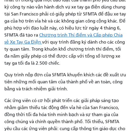
kỳ công ty nào vận hành dịch vụ xe tay ga điện dùng chung
tại San Francisco phải có giấy phép từ SFMTA để đậu xe tay
ga của họ trên vỉa hè và các không gian công cộng khác. Để
phù hợp với đạo luật này, có hiệu lực từ ngày 4 tháng 6,
SFMTA đã tạo ra
Chương trình Thí điểm và Cấp phép Chia
sẻ Xe Tay Ga Điện
với quy trình đăng ký dành cho các công
ty quan tâm. Trong khuôn khổ chương trình thí điểm, tối
đa năm giấy phép có thể được cấp với tổng số lượng xe
tay ga tối đa là 2.500 chiếc.
Quy trình nộp đơn của SFMTA khuyến khích các đề xuất ưu
tiên những mối quan tâm của thành phố về an toàn, công
bằng và trách nhiệm giải trình.
Các ứng viên có cơ hội phát triển các giải pháp sáng tạo
nhằm giảm thiểu tác động đến vỉa hè của San Francisco,
đồng thời tối đa hóa tính minh bạch và sự tham gia của
công chúng và chính quyền thành phố. Tối thiểu, SFMTA
yêu cầu các ứng viên phải: cung cấp thông tin giáo dục cho