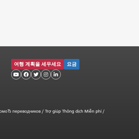
여행 계획을 세우세요
요금





помоЂ переводчиков
/
Trợ giúp Thông dịch Miễn phí
/