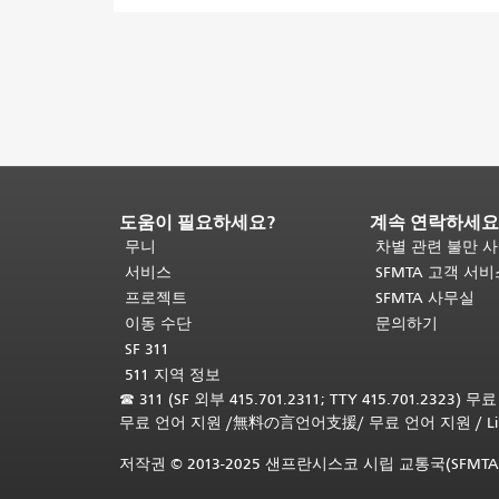
도움이 필요하세요?
계속 연락하세요
페
이
무니
차별 관련 불만 
지
서비스
SFMTA 고객 서
내
프로젝트
SFMTA 사무실
용
이동 수단
문의하기
끝
SF 311
입
511 지역 정보
니
☎
311 (SF 외부 415.701.2311; TTY 415.701.2323) 
다.
이
무료 언어 지원
/
無料の言언어支援
/
무료 언어 지원
/
L
페
이
저작권 © 2013-2025 샌프란시스코 시립 교통국(SFMTA
지