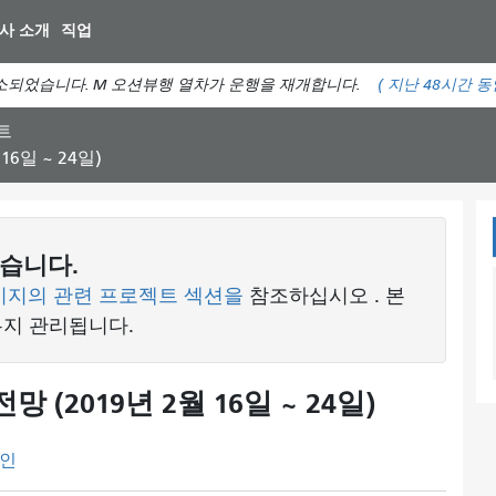
주
사 소개
직업
요
컨
소되었습니다. M 오션뷰행 열차가 운행을 재개합니다.
(
지난 48시간 
텐
츠
트
로
6일 ~ 24일)
건
너
뛰
기
습니다.
이지의 관련 프로젝트 섹션을
참조하십시오
. 본
유지 관리됩니다.
(2019년 2월 16일 ~ 24일)
인