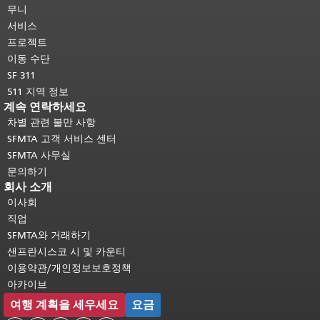
머지 내용은 모든 페이지에 반복됩니
무니
다.
메인 콘텐츠 상단으로 돌아가려면
서비스
여기를 클릭하십시오
.
프로젝트
이동 수단
SF 311
511 지역 정보
계속 연락하세요
차별 관련 불만 사항
SFMTA 고객 서비스 센터
SFMTA 사무실
문의하기
회사 소개
이사회
직업
SFMTA와 거래하기
샌프란시스코 시 및 카운티
이용약관/개인정보보호정책
아카이브
여행 계획을 세우세요
요금