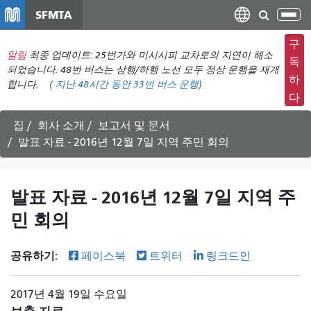
주
SFMTA
탐
요
색
컨
구
메
알림
최종 업데이트: 25번가와 미시시피 교차로의 지연이 해소
텐
독
뉴
되었습니다. 48번 버스는 상행/하행 노선 모두 정상 운행을 재개
츠
하
합니다.
(
지난 48시간 동안
33번 버스 운행)
전
로
다
환
건
너
집
회사 소개
보고서 및 문서
뛰
발표 자료 - 2016년 12월 7일 지역 주민 회의
기
발표 자료 - 2016년 12월 7일 지역 주
민 회의
공유하기:
페이스북
트위터
링크드인
2017년 4월 19일 수요일