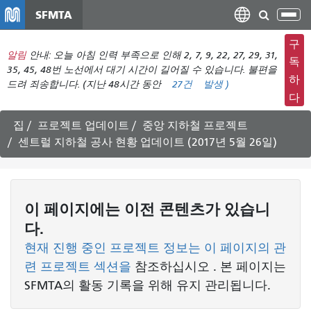
주
SFMTA
탐
요
색
컨
구
메
알림
안내: 오늘 아침 인력 부족으로 인해 2, 7, 9, 22, 27, 29, 31,
텐
독
뉴
35, 45, 48번 노선에서 대기 시간이 길어질 수 있습니다. 불편을
츠
하
드려 죄송합니다. (지난 48시간 동안
27건
발생
)
전
로
다
환
건
너
집
프로젝트 업데이트
중앙 지하철 프로젝트
뛰
센트럴 지하철 공사 현황 업데이트 (2017년 5월 26일)
기
이 페이지에는 이전 콘텐츠가 있습니
다.
현재 진행 중인 프로젝트 정보는 이 페이지의 관
련 프로젝트 섹션을
참조하십시오
. 본 페이지는
SFMTA의 활동 기록을 위해 유지 관리됩니다.