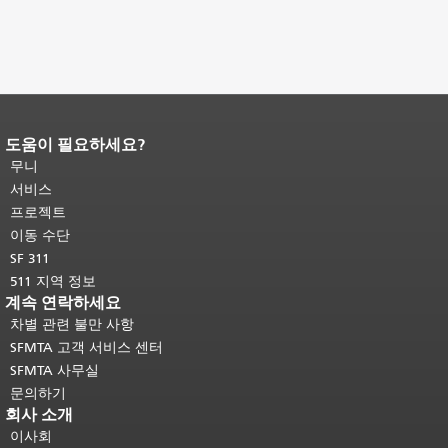
도움이 필요하세요?
페이지 내용 끝입니다.
이 페이지의 나
머지 내용은 모든 페이지에 반복됩니
무니
다.
메인 콘텐츠 상단으로 돌아가려면
서비스
여기를 클릭하십시오
.
프로젝트
이동 수단
SF 311
511 지역 정보
계속 연락하세요
차별 관련 불만 사항
SFMTA 고객 서비스 센터
SFMTA 사무실
문의하기
회사 소개
이사회