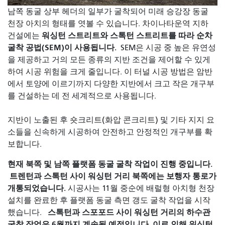
남쪽 동굴 상부 헤더의 일부가 굴착되어 미래 승강장 동굴
천장 아치의 형태를 엿볼 수 있습니다. 차이나타운역 지하
워싱턴 스트리트와 스톡턴 스트리트를 따라 순차
건설에는
굴착 공법(SEM)이 사용됩니다.
SEM은 시공 중 높은 유연성
을 제공하고 거의 모든 종류의 지반 조건을 제어할 수 있게
하여 시공 위험을 크게 줄입니다. 이 터널 시공 방법은 암반
에서 토양에 이르기까지 다양한 지반에서 크고 작은 개구부
를 건설하는 데 전 세계적으로 사용됩니다.
지반이 노출된 후 숏크리트(화압 콘크리트) 및 기타 지지 요
소들을 신속하게 시공하여 안전하고 안정적인 개구부를 확
보합니다.
현재 북쪽 및 남쪽 플랫폼 동굴 굴착 작업이 진행 중입니다.
트렌턴과 스톡턴 사이 워싱턴 거리 북쪽에는 보행자 통로가
개통되었습니다.
시공사는 11월 중순에 배럴형 아치형 천장
설치를 완료한 후 플랫폼 동굴 측면 갱도 굴착 작업을 시작
스톡턴과 스포포드 사이 워싱턴 거리의 하수관
했습니다.
굴착 작업은 6월까지 계속될 예정입니다. 이로 인해 워싱턴