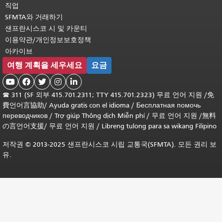
직업
SFMTA와 거래하기
샌프란시스코 시 및 카운티
이용약관/개인정보보호정책
아카이브
여행 계획을 세우세요
요금





☎
311 (SF 외부 415.701.2311; TTY 415.701.2323) 무료 언어 지원 /
免
費언어言協助
/
Ayuda gratis con el idioma
/
Бесплатная помочь
переводчиков
/
Trợ giúp Thông dịch Miễn phí
/
무료 언어 지원
/
無料
の言언어支援
/
무료 언어 지원
/
Libreng tulong para sa wikang Filipino
저작권 © 2013-2025 샌프란시스코 시립 교통국(SFMTA). 모든 권리 보
유.