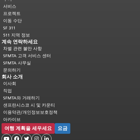
다.
메인 콘텐츠 상단으로 돌아가려면
서비스
여기를 클릭하십시오
.
프로젝트
이동 수단
SF 311
511 지역 정보
계속 연락하세요
차별 관련 불만 사항
SFMTA 고객 서비스 센터
SFMTA 사무실
문의하기
회사 소개
이사회
직업
SFMTA와 거래하기
샌프란시스코 시 및 카운티
이용약관/개인정보보호정책
아카이브
여행 계획을 세우세요
요금




