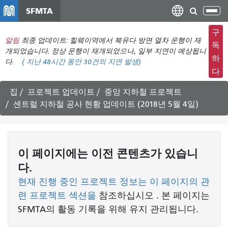
주
SFMTA
탐
요
색
컨
구
메
알림
최종 업데이트: 힐웨이역에서 북유다 방면 열차 운행이 재
텐
독
뉴
개되었습니다. 정상 운행이 재개되었으나, 일부 지연이 예상됩니
츠
하
다.
(
지난 48시간 동안
30건의 지연 발생)
전
로
다
환
건
너
집
프로젝트 업데이트
중앙 지하철 프로젝트
뛰
센트럴 지하철 공사 현황 업데이트 (2018년 5월 4일)
기
이 페이지에는 이전 콘텐츠가 있습니
다.
현재 진행 중인 프로젝트 정보는 이 페이지의 관
련 프로젝트 섹션을
참조하십시오
. 본 페이지는
SFMTA의 활동 기록을 위해 유지 관리됩니다.