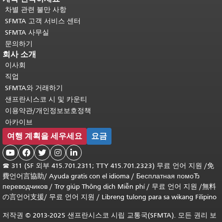
차별 관련 불만 사항
SFMTA 고객 서비스 센터
SFMTA 사무실
문의하기
회사 소개
이사회
직업
SFMTA와 거래하기
샌프란시스코 시 및 카운티
이용약관/개인정보보호정책
아카이브
여행 계획을 세우세요
요금





☎
311 (SF 외부 415.701.2311; TTY 415.701.2323) 무료 언어 지원 /
免
費언어言協助
/
Ayuda gratis con el idioma
/
Бесплатная помоЂ
переводчиков
/
Trợ giúp Thông dịch Miễn phí
/
무료 언어 지원
/
無料
の言언어支援
/
무료 언어 지원
/
Libreng tulong para sa wikang Filipino
저작권 © 2013-2025 샌프란시스코 시립 교통국(SFMTA). 모든 권리 보