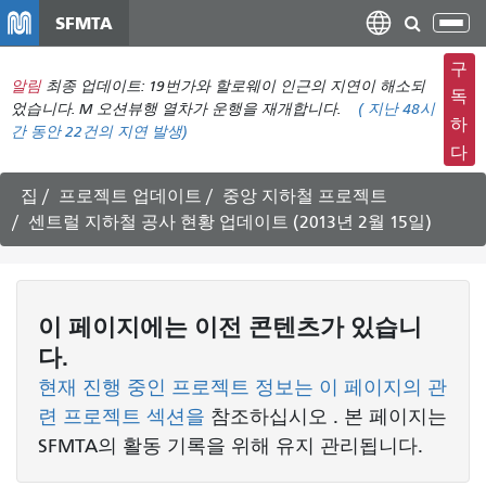
주
SFMTA
탐
요
색
컨
구
메
알림
최종 업데이트: 19번가와 할로웨이 인근의 지연이 해소되
텐
독
뉴
었습니다. M 오션뷰행 열차가 운행을 재개합니다.
(
지난 48시
츠
하
간 동안
22건의 지연 발생)
전
로
다
환
건
너
집
프로젝트 업데이트
중앙 지하철 프로젝트
뛰
센트럴 지하철 공사 현황 업데이트 (2013년 2월 15일)
기
이 페이지에는 이전 콘텐츠가 있습니
다.
현재 진행 중인 프로젝트 정보는 이 페이지의 관
련 프로젝트 섹션을
참조하십시오
. 본 페이지는
SFMTA의 활동 기록을 위해 유지 관리됩니다.