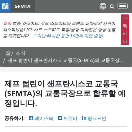
주
SFMTA
탐
요
색
컨
구
메
알림
최종 업데이트: 서드 스트리트와 르콩트 교차로의 지연이
텐
독
뉴
해소되었습니다. 서드 스트리트 북행/남행 지하철은 정상 운행
츠
하
을 재개합니다.
(
지난 48시간 동안
36건의 지연 발생)
전
로
다
환
건
너
집
소식
뛰
제프 텀린이 샌프란시스코 교통국(SFMTA)의 교통국장으로 합류할 예정입니다.
기
제프 텀린이 샌프란시스코 교통국
(SFMTA)의 교통국장으로 합류할 예
정입니다.
공유하기:
페이스북
트위터
링크드인