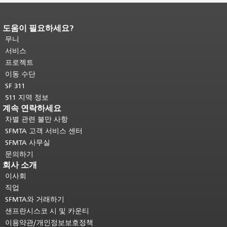
도움이 필요하세요?
페이지 내용 끝입니다.
이 페이지의 나
머지 내용은 모든 페이지에 반복됩니
무니
다.
메인 콘텐츠 상단으로 돌아가려면
서비스
여기를 클릭하십시오
.
프로젝트
이동 수단
SF 311
511 지역 정보
계속 연락하세요
차별 관련 불만 사항
SFMTA 고객 서비스 센터
SFMTA 사무실
문의하기
회사 소개
이사회
직업
SFMTA와 거래하기
샌프란시스코 시 및 카운티
이용약관/개인정보보호정책