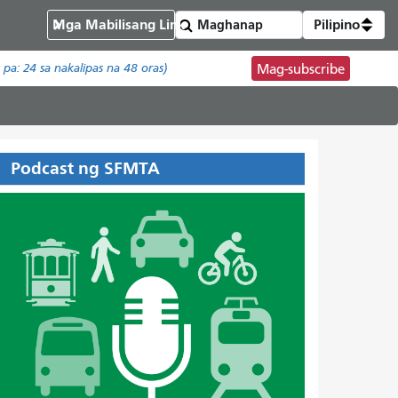
Mga Mabilisang Link
Pilipino
t pa:
24
sa nakalipas na 48 oras)
Mag-subscribe
Podcast ng SFMTA