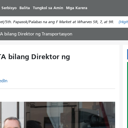
Laktawan
 Serbisyo
Balita
Tungkol sa Amin
Mga Karera
ang
pangunahing
/5th. Papasok/Palabas na ang F Market at Wharves 5R, 7, at 9R.
(Higi
nilalaman
MTA bilang Direktor ng Transportasyon
TA bilang Direktor ng
edIn