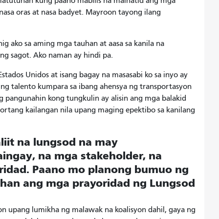
matutunan kung paano mabilis na maihatid ang mga
nasa oras at nasa badyet. Mayroon tayong ilang
ig ako sa aming mga tauhan at aasa sa kanila na
ang sagot. Ako naman ay hindi pa.
tados Unidos at isang bagay na masasabi ko sa inyo ay
ng talento kumpara sa ibang ahensya ng transportasyon
ng pangunahin kong tungkulin ay alisin ang mga balakid
portang kailangan nila upang maging epektibo sa kanilang
liit na lungsod na may
ngay, na mga stakeholder, na
oridad. Paano mo planong bumuo ng
ahan ang mga prayoridad ng Lungsod
n upang lumikha ng malawak na koalisyon dahil, gaya ng