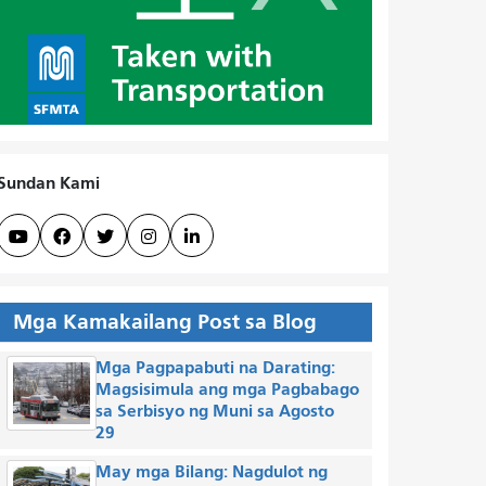
Sundan Kami





Mga Kamakailang Post sa Blog
Mga Pagpapabuti na Darating:
Magsisimula ang mga Pagbabago
sa Serbisyo ng Muni sa Agosto
29
May mga Bilang: Nagdulot ng