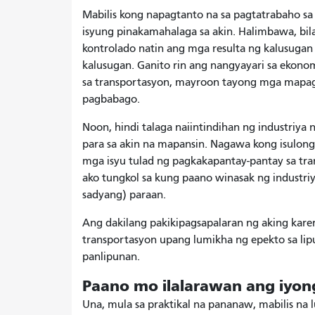
Mabilis kong napagtanto na sa pagtatrabaho sa
isyung pinakamahalaga sa akin. Halimbawa, bil
kontrolado natin ang mga resulta ng kalusugan 
kalusugan. Ganito rin ang nangyayari sa ekonom
sa transportasyon, mayroon tayong mga map
pagbabago.
Noon, hindi talaga naiintindihan ng industriya
para sa akin na mapansin. Nagawa kong isulong
mga isyu tulad ng pagkakapantay-pantay sa tra
ako tungkol sa kung paano winasak ng industr
sadyang) paraan.
Ang dakilang pakikipagsapalaran ng aking kare
transportasyon upang lumikha ng epekto sa lip
panlipunan.
Paano mo ilalarawan ang iyon
Una, mula sa praktikal na pananaw, mabilis na