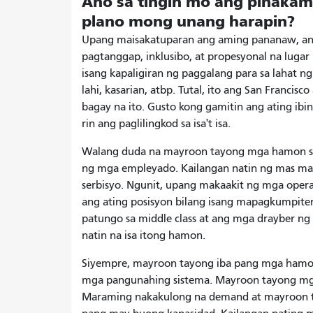
Ano sa tingin mo ang pinakam
plano mong unang harapin?
Upang maisakatuparan ang aming pananaw, an
pagtanggap, inklusibo, at propesyonal na lugar
isang kapaligiran ng paggalang para sa lahat n
lahi, kasarian, atbp. Tutal, ito ang San Franc
bagay na ito. Gusto kong gamitin ang ating ibi
rin ang paglilingkod sa isa't isa.
Walang duda na mayroon tayong mga hamon sa 
ng mga empleyado. Kailangan natin ng mas m
serbisyo. Ngunit, upang makaakit ng mga opera
ang ating posisyon bilang isang mapagkumpite
patungo sa middle class at ang mga drayber ng 
natin na isa itong hamon.
Siyempre, mayroon tayong iba pang mga hamon
mga pangunahing sistema. Mayroon tayong mga 
Maraming nakakulong na demand at mayroon 