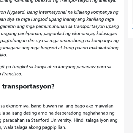
A bilang ikalimang Direktor ng Transportasyon ng ahensya.
lson Nygaard, isang internasyonal na kilalang kompanya ng
gan siya sa mga lungsod upang ihanay ang kanilang mga
t gamitin ang mga pamumuhunan sa transportasyon upang
rungang panlipunan, pag-unlad ng ekonomiya, kalusugan
akipagtulungan din siya sa mga umuusbong na kompanya ng
gumagana ang mga lungsod at kung paano makakatulong
bliko.
t pa tungkol sa kanya at sa kanyang pananaw para sa
 Francisco.
a transportasyon?
is sa ekonomiya. Isang buwan na lang bago ako mawalan
la sa isang dating amo na desperadong naghahanap ng
 paradahan sa Stanford University. Hindi talaga iyon ang
 wala talaga akong pagpipilian.