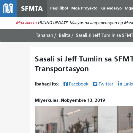
SFMTA
Paglilibot
Mga Proyekto
Kalendaryo
Mga
Mga Alerto
HULING UPDATE: Maayos na ang operasyon ng Market
Tahanan
Balita
Sasali si Jeff Tumlin sa SF
Sasali si Jeff Tumlin sa SFM
Transportasyon
Ibahagi ito:
Facebook
Twitter
Link
Miyerkules, Nobyembre 13, 2019