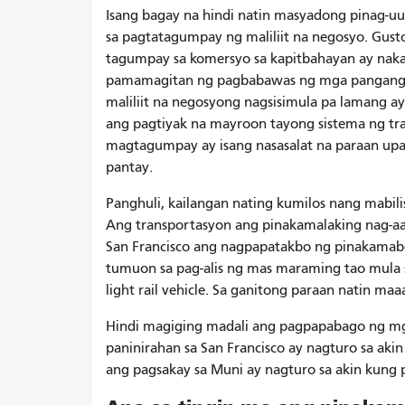
Isang bagay na hindi natin masyadong pinag-u
sa pagtatagumpay ng maliliit na negosyo. Gus
tagumpay sa komersyo sa kapitbahayan ay naka
pamamagitan ng pagbabawas ng mga pangangaila
maliliit na negosyong nagsisimula pa lamang 
ang pagtiyak na mayroon tayong sistema ng tr
magtagumpay ay isang nasasalat na paraan up
pantay.
Panghuli, kailangan nating kumilos nang mabili
Ang transportasyon ang pinakamalaking nag-a
San Francisco ang nagpapatakbo ng pinakamaber
tumuon sa pag-alis ng mas maraming tao mula s
light rail vehicle. Sa ganitong paraan natin m
Hindi magiging madali ang pagpapabago ng mga
paninirahan sa San Francisco ay nagturo sa aki
ang pagsakay sa Muni ay nagturo sa akin kung 