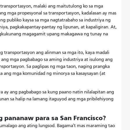
 transportasyon, malaki ang maitutulong ko sa mga
ang mga propesyonal sa transportasyon, kadalasan ay mas
ng publiko kaysa sa mga nagtatrabaho sa industriya ng
iya, pagkakapantay-pantay ng lipunan, at kapaligiran. At,
agkukunang magagamit upang makagawa ng tunay na
 ng transportasyon ang alinman sa mga ito, kaya madali
 ang mga pagbabago sa aming industriya at isulong ang
nsportasyon. Sa paglipas ng mga taon, naging prangka
iya ang mga komunidad ng minorya sa kasaysayan (at
ra ay ang pagbabago sa kung paano natin nilalapitan ang
unan sa halip na lamang itaguyod ang mga pribilehiyong
g pananaw para sa San Francisco?
 lumalago ang ating lungsod. Bagama't
mas maraming tao