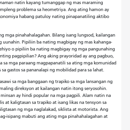
 naman
natin kayang tumanggap ng mas maraming
 simpleng problema sa heometriya. Ang ating hamon ay
ekonomiya habang patuloy nating pinapanatiling aktibo
ting mga pinahahalagahan. Bilang isang lungsod, kailangan
 uunahin. Pipiliin ba nating magbigay ng mas kahanga-
hiyo o pipiliin ba nating magbigay ng mga pangunahing
nting pagpipilian? Ang aking prayoridad ay ang pagbuo,
ema sa mga paraang magpapanatili sa ating mga komunidad
a gastos sa pananalapi ng mobilidad para sa lahat.
asawi sa mga banggaan ng trapiko sa mga lansangan ng
maling direksyon at kailangan natin itong seryosohin.
insan ay hindi popular na mga pagpili. Alam natin na
 at kaligtasan sa trapiko at isang likas na tensyon sa
gtasan ng mga naglalakad, siklista at motorista. Ang
pag-isipang mabuti ang ating mga pinahahalagahan at