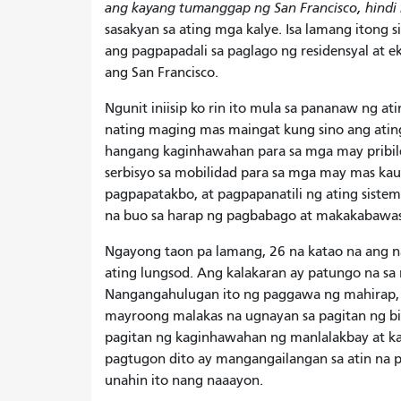
ang kayang tumanggap ng San Francisco,
hindi
sasakyan sa ating mga kalye. Isa lamang itong
ang pagpapadali sa paglago ng residensyal at 
ang San Francisco.
Ngunit iniisip ko rin ito mula sa pananaw ng a
nating maging mas maingat kung sino ang ating
hangang kaginhawahan para sa mga may pribile
serbisyo sa mobilidad para sa mga may mas kau
pagpapatakbo, at pagpapanatili ng ating sist
na buo sa harap ng pagbabago at makakabawas s
Ngayong taon pa lamang, 26 na katao na ang n
ating lungsod. Ang kalakaran ay patungo na sa 
Nangangahulugan ito ng paggawa ng mahirap, m
mayroong malakas na ugnayan sa pagitan ng bilis
pagitan ng kaginhawahan ng manlalakbay at kali
pagtugon dito ay mangangailangan sa atin na 
unahin ito nang naaayon.