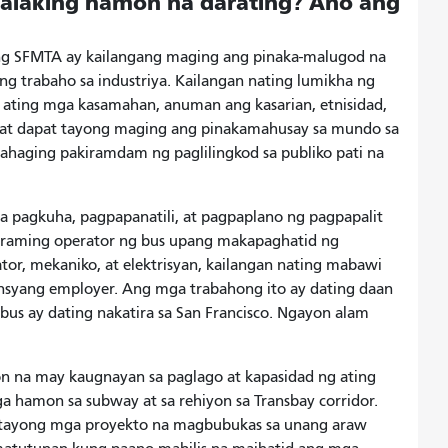
alaking hamon na darating? Ano ang
g SFMTA ay kailangang maging ang pinaka-malugod na
 ng trabaho sa industriya. Kailangan nating lumikha ng
g ating mga kasamahan, anuman ang kasarian, etnisidad,
isco at dapat tayong maging ang pinakamahusay sa mundo sa
nahaging pakiramdam ng paglilingkod sa publiko pati na
pagkuha, pagpapanatili, at pagpaplano ng pagpapalit
araming operator ng bus upang makapaghatid ng
tor, mekaniko, at elektrisyan, kailangan nating mabawi
nsyang employer. Ang mga trabahong ito ay dating daan
bus ay dating nakatira sa San Francisco. Ngayon alam
 na may kaugnayan sa paglago at kapasidad ng ating
hamon sa subway at sa rehiyon sa Transbay corridor.
tayong mga proyekto na magbubukas sa unang araw