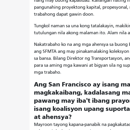
nang may buong kapasidad. Kailangan nating 
pangunahing proyektong kapital, propesyonal, 
trabahong dapat gawin doon.
Tungkol naman sa una kong tatalakayin, makikin
tutulungan nila akong malaman ito. Alam nila 
Nakatrabaho ko na ang mga ahensya sa buong Es
ang SFMTA ang may pinakamalaking koleksyon 
sa bansa. Bilang Direktor ng Transportasyon, a
para sa aming mga kawani at bigyan sila ng su
mga trabaho.
Ang San Francisco ay isang ma
magkakaibang, kadalasang mai
pawang may iba't ibang pray
isang koalisyon upang suport
at ahensya?
Mayroon tayong kapana-panabik na pagkakatao