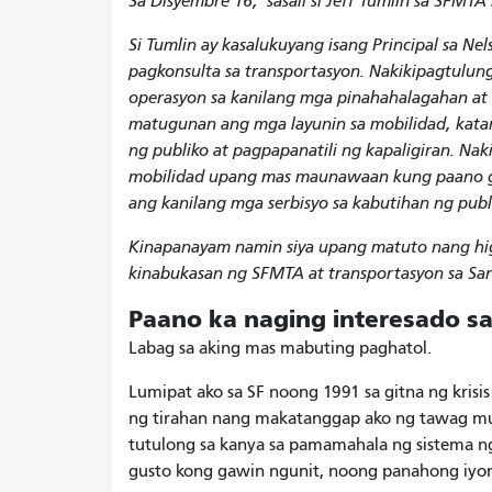
Sa
Disyembre 16,
sasali si Jeff Tumlin sa SFMT
Si Tumlin ay kasalukuyang isang Principal sa Ne
pagkonsulta sa transportasyon. Nakikipagtulun
operasyon sa kanilang mga pinahahalagahan a
matugunan ang mga layunin sa mobilidad, kata
ng publiko at pagpapanatili ng kapaligiran. N
mobilidad upang mas maunawaan kung paano 
ang kanilang mga serbisyo sa kabutihan ng pu
Kinapanayam namin siya upang matuto nang higi
kinabukasan ng SFMTA at transportasyon sa San
Paano ka naging interesado s
Labag sa aking mas mabuting paghatol.
Lumipat ako sa SF noong 1991 sa gitna ng kris
ng tirahan nang makatanggap ako ng tawag mu
tutulong sa kanya sa pamamahala ng sistema ng
gusto kong gawin ngunit, noong panahong iyon,