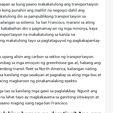
usapan ay kung paano makakatulong ang transportasyon
to kong punahin ang
maliliit
na negosyo dahil ang
katulong din sa pampublikong transportasyon sa
ngan sa sistema. Sa San Francisco, marami sa ating
ay kababaihan din o pagmamay-ari ng mga minorya, kaya
ansportasyon na makakatulong sa kanila na
ang makatulong tayo sa pagtataguyod ng pagkakapantay-
s upang alisin ang carbon sa sektor ng transportasyon.
ambag sa mga emisyon ng greenhouse gas at, habang ang
deng transit fleet sa North America, kailangan nating
a kanilang mga sasakyan at pagsakay sa ating mga bus at
aaaring magkaroon ng pinakamalaking epekto.
 tao sa kanilang mga gawi sa paglalakbay. Ngunit ang
n na lahat tayo ay magkakasama sa ganitong sitwasyon at
paano maging isang taga-San Francisco.