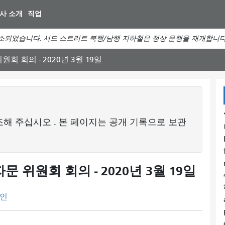
주
사 소개
직업
요
컨
소되었습니다. 서드 스트리트 북행/남행 지하철은 정상 운행을 재개합니다
텐
츠
회 회의 - 2020년 3월 19일
로
건
너
뛰
기
조해 주십시오
. 본 페이지는 공개 기록으로 보관
 위원회 회의 - 2020년 3월 19일
인