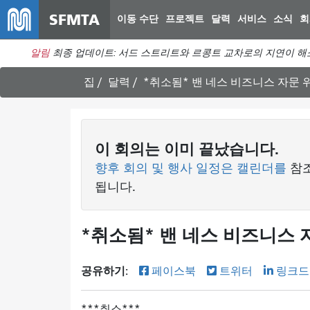
SFMTA
이동 수단
프로젝트
달력
서비스
소식
회
알림
최종 업데이트: 서드 스트리트와 르콩트 교차로의 지연이 해
집
달력
*취소됨* 밴 네스 비즈니스 자문 위원
이
회의는
이미 끝났습니다.
향후 회의 및 행사 일정은 캘린더를
참
됩니다.
*취소됨* 밴 네스 비즈니스 자문
공유하기:
페이스북
트위터
링크드
취소