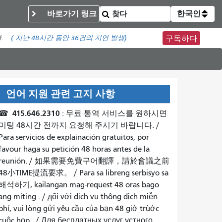
바로가기 링크
한국인
.
(
지난 48시간 동안
36건의 지연 발생)
구독하다
언어 지원 관련 고지 사항
415.646.2310
☎
: 무료 통역 서비스를 원하시면
미팅 48시간 전까지 요청해 주시기 바랍니다. /
Para servicios de explainación gratuitos, por
favour haga su petición 48 horas antes de la
reunión.
/
如果需要免費구어翻譯，請於會議之前
48小TIME提流要求
。 /
Para sa libreng serbisyo sa
해석하기, kailangan mag-request 48 oras bago
ang miting
. /
дối với dịch vụ thông dịch miễn
phí, vui lòng gửi yêu cầu của bạn 48 giờ trùớc
cuộc họp
. /
Для бесплатных услуг устного