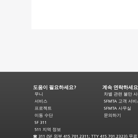
도움이 필요하세요?
계속 연락하세요
페
이
무니
차별 관련 불만 
지
서비스
SFMTA 고객 서
내
프로젝트
SFMTA 사무실
용
이동 수단
문의하기
끝
SF 311
입
511 지역 정보
니
☎
311 (SF 외부 415.701.2311; TTY 415.701.2323) 