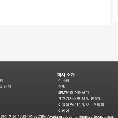
회사 소개
사항
이사회
비스 센터
직업
SFMTA와 거래하기
샌프란시스코 시 및 카운티
이용약관/개인정보보호정책
아카이브
무료 언어 지원 /
免費언어言協助
/
Ayuda gratis con el idioma
/
Бесплатная п