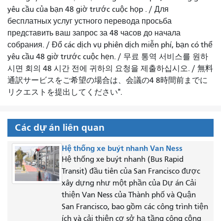
yêu cầu của bạn 48 giờ trước cuộc họp
. /
Для
бесплатных услуг устного перевода просьба
представить ваш запрос за 48 часов до начала
собрания.
/
Đổ các dịch vụ phiên dịch miễn phí, bạn có thể
yêu cầu 48 giờ trước cuộc hẹn.
/
무료 통역 서비스를 원하
시면 회의 48 시간 전에 귀하의 요청을 제출하십시오.
/
無料
通訳サービスをご希望の場合は、会議の4 8時間前までに
リクエストを提出してください".
Các dự án liên quan
Hệ thống xe buýt nhanh Van Ness
Hệ thống xe buýt nhanh (Bus Rapid
Transit) đầu tiên của San Francisco được
xây dựng như một phần của Dự án Cải
thiện Van Ness của Thành phố và Quận
San Francisco, bao gồm các công trình tiện
ích và cải thiện cơ sở hạ tầng công cộng