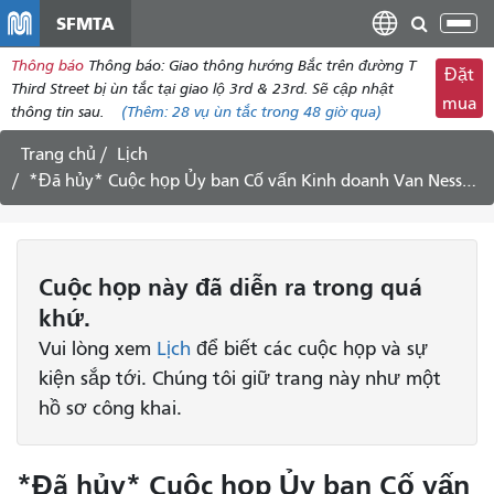
đến
SFMTA
Chu
nội
đổi
Thông báo
Thông báo: Giao thông hướng Bắc trên đường T
dung
Đặt
điề
Third Street bị ùn tắc tại giao lộ 3rd & 23rd. Sẽ cập nhật
mua
hư
thông tin sau.
(Thêm:
28 vụ ùn tắc
trong 48 giờ qua)
Trang chủ
Lịch
*Đã hủy* Cuộc họp Ủy ban Cố vấn Kinh doanh Van Ness - ngày 19 tháng 3 năm 2020
Cuộc họp
này
đã diễn ra trong quá
khứ.
Vui lòng xem
Lịch
để biết các cuộc họp và sự
kiện sắp tới. Chúng tôi giữ trang này như một
hồ sơ công khai.
*Đã hủy* Cuộc họp Ủy ban Cố vấn