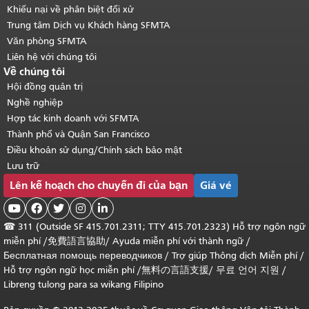
Khiếu nại về phân biệt đối xử
Trung tâm Dịch vụ Khách hàng SFMTA
Văn phòng SFMTA
Liên hệ với chúng tôi
Về chúng tôi
Hội đồng quản trị
Nghề nghiệp
Hợp tác kinh doanh với SFMTA
Thành phố và Quận San Francisco
Điều khoản sử dụng/Chính sách bảo mật
Lưu trữ
Lên kế hoạch cho chuyến đi của bạn
Giá vé





☎
311 (Outside SF 415.701.2311; TTY 415.701.2323) Hỗ trợ ngôn ngữ
miễn phí /
免費語言協助
/
Ayuda miễn phí với thành ngữ
/
Бесплатная помощь переводчиков
/
Trợ giúp Thông dịch Miễn phí
/
Hỗ trợ ngôn ngữ học
miễn phí
/
無料の言語支援
/
무료 언어 지원
/
Libreng tulong para sa wikang Filipino