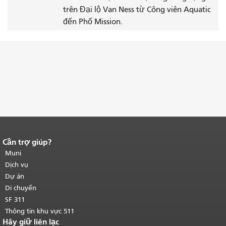
trên Đại lộ Van Ness từ Công viên Aquatic
đến Phố Mission.
Cần trợ giúp?
Kết thúc nội dung trang.
Phần còn lại
của trang này được lặp lại trên mọi
Muni
trang.
Quay lại đầu trang nội dung
Dịch vụ
chính
.
Dự án
Di chuyển
SF 311
Thông tin khu vực 511
Hãy giữ liên lạc