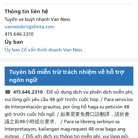
Thông tin liên hệ
Tuyến xe buýt nhanh Van Ness
vannessbrt@sfmta.com
415.646.2310
Ủy ban
Ủy ban Cố vấn Kinh doanh Van Ness
Tuyên bố miễn trừ trách nhiệm về hỗ trợ
ngôn ngữ
415.646.2310
☎
: Để sử dụng dịch vụ phiên dịch miễn phí,
vui lòng gửi yêu cầu 48 giờ trước cuộc họp. /
Para servicios
de Interpretación grauitos, por ủng hộ haga su petición 48
giờ trước cuộc hội ngộ.
/
如果需要免費口語翻譯，請於會
議之前48小時提出要求
。 /
Para sa libreng serbisyo sa
Interpretasyon, kailangan mag-request 48 oras bago ang
miting
. /
Đối với dịch vụ thông tin miễn phí, vui lòng gửi