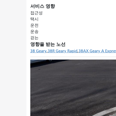
서비스 영향
접근성
택시
운전
운송
걷는
영향을 받는 노선
38 Geary
38R Geary Rapid
38AX Geary A Expre