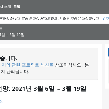
주
사 소개
직업
요
컨
개되었습니다. 정상 운행이 재개되었으나, 일부 지연이 예상됩니다.
(
지
텐
츠
트
로
일 ~ 3월 19일
건
너
뛰
기
습니다.
이지의 관련 프로젝트 섹션을
참조하십시오
. 본
유지 관리됩니다.
 2021년 3월 6일 ~ 3월 19일
인