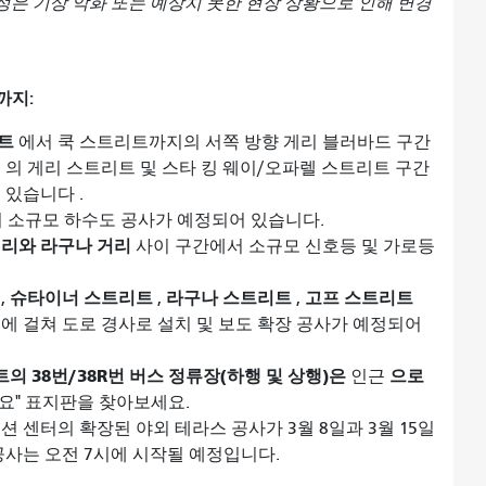
정은 기상 악화 또는 예상치 못한 현장 상황으로 인해 변경
까지:
트
에서 쿡 스트리트까지의 서쪽 방향 게리 블러바드 구간
지
의 게리 스트리트 및 스타 킹 웨이/오파렐 스트리트 구간
어 있습니다
.
 소규모 하수도 공사가 예정되어 있습니다.
거리와 라구나 거리
사이 구간에서 소규모 신호등 및 가로등
슈타이너 스트리트
라구나 스트리트
고프 스트리트
,
,
,
일에 걸쳐 도로 경사로 설치 및 보도 확장 공사가 예정되어
의 38번/38R번 버스 정류장(하행 및 상행)은
으로
인근
세요" 표지판을 찾아보세요.
션 센터의 확장된 야외 테라스 공사가
3월 8일과 3월 15일
공사는 오전 7시에 시작될 예정입니다.