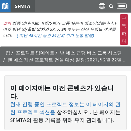
주
SFMTA
탐
요
색
컨
구
메
알림
최종 업데이트: 마켓/5번가 교통 체증이 해소되었습니다. F
텐
독
뉴
마켓 방면 입/출발 열차와 5R, 7, 9R 부두는 정상 운행을 재개합
츠
하
니다.
(
지난 48시간 동안
24건의 추가 운행 발생)
전
로
다
환
건
너
집
프로젝트 업데이트
밴 네스 급행 버스 교통 시스템
뛰
밴 네스 개선 프로젝트 건설 예상 일정: 2021년 2월 22일 ~ 3월 5일
기
이 페이지에는 이전 콘텐츠가 있습니
다.
현재 진행 중인 프로젝트 정보는 이 페이지의 관
련 프로젝트 섹션을
참조하십시오
. 본 페이지는
SFMTA의 활동 기록을 위해 유지 관리됩니다.