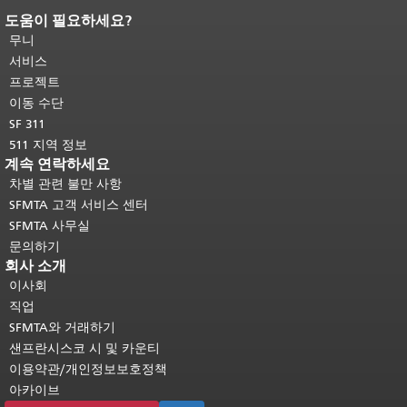
도움이 필요하세요?
페이지 내용 끝입니다.
이 페이지의 나
머지 내용은 모든 페이지에 반복됩니
무니
다.
메인 콘텐츠 상단으로 돌아가려면
서비스
여기를 클릭하십시오
.
프로젝트
이동 수단
SF 311
511 지역 정보
계속 연락하세요
차별 관련 불만 사항
SFMTA 고객 서비스 센터
SFMTA 사무실
문의하기
회사 소개
이사회
직업
SFMTA와 거래하기
샌프란시스코 시 및 카운티
이용약관/개인정보보호정책
아카이브