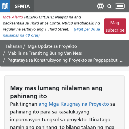
Laktawan
SFMTA
I-
ang
tog
Mga Alerto
HULING UPDATE: Naayos na ang
pangunahing
ang
Mag-
pagkaantala sa Third at Le Conte. NB/SB Magbabalik ng
nilalaman
nab
regular na serbisyo ang T Third Street.
(Higit pa:
36
sa
subscribe
nakalipas na 48 oras)
Tahanan
Mga Update sa Proyekto
Mabilis na Transit ng Bus ng Van Ness
Pagtataya sa Konstruksyon ng Proyekto sa Pagpapabuti ng Van Ness: Pebrero 22 hanggang Marso 5, 2021
May mas lumang nilalaman ang
pahinang ito
Pakitingnan
ang Mga Kaugnay na Proyekto
sa
pahinang ito para sa kasalukuyang
impormasyon tungkol sa proyekto. Itinatago
namin ang pahinang ito bilang talaan ng mga