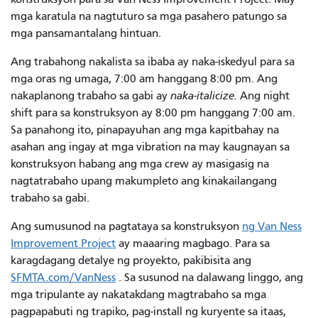
mga karatula na nagtuturo sa mga pasahero patungo sa
mga pansamantalang hintuan.
Ang trabahong nakalista sa ibaba ay naka-iskedyul para sa
mga oras ng umaga, 7:00 am hanggang 8:00 pm. Ang
nakaplanong trabaho sa gabi ay
naka-italicize.
Ang night
shift para sa konstruksyon ay 8:00 pm hanggang 7:00 am.
Sa panahong ito, pinapayuhan ang mga kapitbahay na
asahan ang ingay at mga vibration na may kaugnayan sa
konstruksyon habang ang mga crew ay masigasig na
nagtatrabaho upang makumpleto ang kinakailangang
trabaho sa gabi.
Ang sumusunod na pagtataya sa konstruksyon
ng Van Ness
Improvement Project
ay maaaring magbago. Para sa
karagdagang detalye ng proyekto, pakibisita ang
SFMTA.com/VanNess
. Sa susunod na dalawang linggo, ang
mga tripulante ay nakatakdang magtrabaho sa mga
pagpapabuti ng trapiko, pag-install ng kuryente sa itaas,