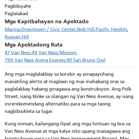
Pagbibiyahe
Paglalakad
Mga Kapitbahayan na Apektado
Marina
Downtown / Civic Center
Nob Hill
Pacific Heights
Russian Hill
Mga Apektadong Ruta
47 Van Ness
49 Van Ness/Mission
79X Van Ness Arena Express
90 San Bruno Owl
Ang mga maglalakbay sa koridor ay pinapayuhang
manatiling alerto at maglaan ng mas mahabang oras sa
paglalakbay habang ginagawa ang konstruksyon. Ang Polk
Street, isang bloke sa silangan ng Van Ness Avenue, ay isang
inirerekomendang alternatibo para sa mga taong
nagbibisikleta sa lugar.
Kung minsan, kailangang ilipat ang mga hintuan ng bus sa
Van Ness Avenue at mga kalye nito upang maisagawa ang
konstruksyon para sa Van Ness Improvement Project. May