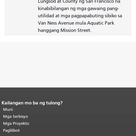
Lungsod at County ng San Francisco na
kinabibilangan ng mga gawaing pang-
utilidad at mga pagpapabuting sibiko sa
Van Ness Avenue mula Aquatic Park
hanggang Mission Street.
Kailangan mo ba ng tulong?
Katapusan ng nilalaman ng
pahina.
Muni
Ang natitirang bahagi ng
pahinang ito ay nauulit sa bawat
Mga Serbisyo
pahina.
Bumalik sa itaas ng
Mga Proyekto
pangunahing nilalaman
.
Paglilibot