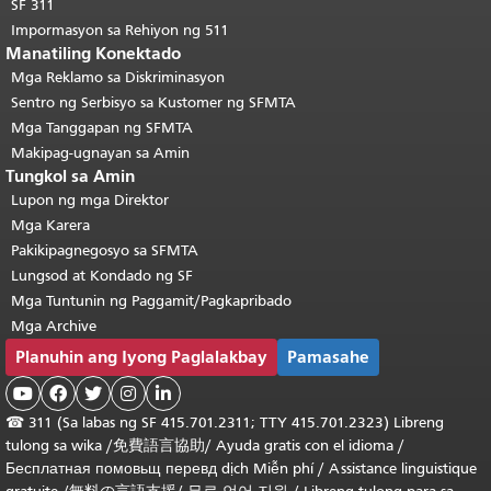
SF 311
Impormasyon sa Rehiyon ng 511
Manatiling Konektado
Mga Reklamo sa Diskriminasyon
Sentro ng Serbisyo sa Kustomer ng SFMTA
Mga Tanggapan ng SFMTA
Makipag-ugnayan sa Amin
Tungkol sa Amin
Lupon ng mga Direktor
Mga Karera
Pakikipagnegosyo sa SFMTA
Lungsod at Kondado ng SF
Mga Tuntunin ng Paggamit/Pagkapribado
Mga Archive
Planuhin ang Iyong Paglalakbay
Pamasahe





☎
311 (Sa labas ng SF 415.701.2311; TTY 415.701.2323) Libreng
tulong sa wika /
免費語言協助
/
Ayuda gratis con el idioma
/
Бесплатная
помовьщ
перевд
dịch Miễn phí
/
Assistance linguistique