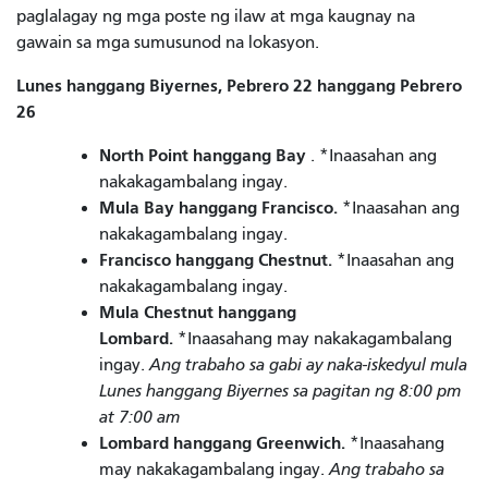
paglalagay ng mga poste ng ilaw at mga kaugnay na
gawain sa mga sumusunod na lokasyon.
Lunes hanggang Biyernes, Pebrero 22 hanggang Pebrero
26
North Point hanggang Bay
. *Inaasahan ang
nakakagambalang ingay.
Mula Bay hanggang Francisco.
*Inaasahan ang
nakakagambalang ingay.
Francisco hanggang Chestnut.
*Inaasahan ang
nakakagambalang ingay.
Mula Chestnut hanggang
Lombard.
*Inaasahang may nakakagambalang
ingay.
Ang trabaho sa gabi ay naka-iskedyul mula
Lunes hanggang Biyernes sa pagitan ng 8:00 pm
at 7:00 am
Lombard hanggang Greenwich.
*Inaasahang
may nakakagambalang ingay.
Ang trabaho sa