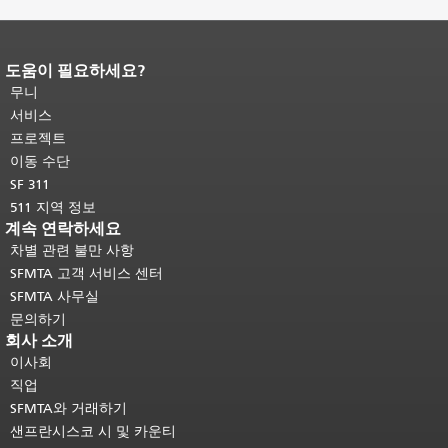
도움이 필요하세요?
페이지 내용 끝입니다.
이 페이지의 나
머지 내용은 모든 페이지에 반복됩니
무니
다.
메인 콘텐츠 상단으로 돌아가려면
서비스
여기를 클릭하십시오
.
프로젝트
이동 수단
SF 311
511 지역 정보
계속 연락하세요
차별 관련 불만 사항
SFMTA 고객 서비스 센터
SFMTA 사무실
문의하기
회사 소개
이사회
직업
SFMTA와 거래하기
샌프란시스코 시 및 카운티