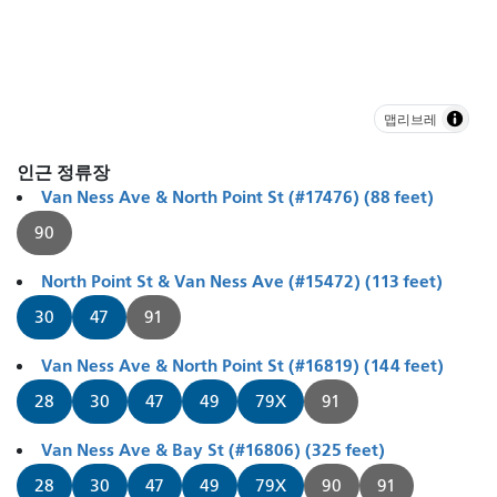
맵리브레
인근 정류장
Van Ness Ave & North Point St (#17476) (88 feet)
90
North Point St & Van Ness Ave (#15472) (113 feet)
30
47
91
Van Ness Ave & North Point St (#16819) (144 feet)
28
30
47
49
79X
91
Van Ness Ave & Bay St (#16806) (325 feet)
28
30
47
49
79X
90
91