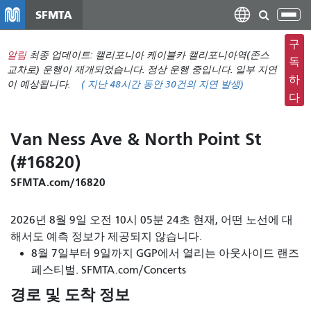
주
SFMTA
탐
요
색
컨
구
메
알림
최종 업데이트: 캘리포니아 케이블카 캘리포니아역(존스
텐
독
뉴
교차로) 운행이 재개되었습니다. 정상 운행 중입니다. 일부 지연
츠
하
이 예상됩니다.
(
지난 48시간 동안
30건의 지연 발생)
전
로
다
환
건
너
Van Ness Ave & North Point St
뛰
(#16820)
기
SFMTA.com/16820
2026년 8월 9일 오전 10시 05분 24초 현재, 어떤 노선에 대
해서도 예측 정보가 제공되지 않습니다.
8월 7일부터 9일까지 GGP에서 열리는 아웃사이드 랜즈
페스티벌. SFMTA.com/Concerts
경로 및 도착 정보