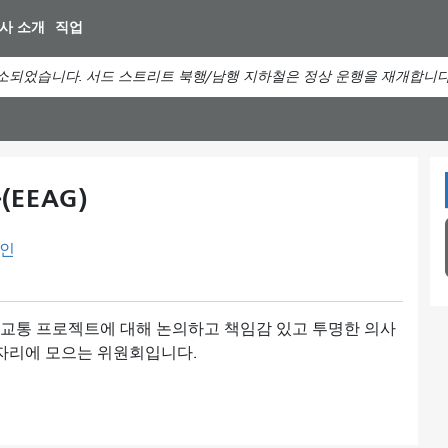
주
사 소개
직업
요
컨
소되었습니다. 서드 스트리트 북행/남행 지하철은 정상 운행을 재개합니다
텐
츠
로
건
너
EEAG)
뛰
기
인
 교통 프로젝트에 대해 논의하고 책임감 있고 투명한 의사
자리에 모으는 위원회입니다.