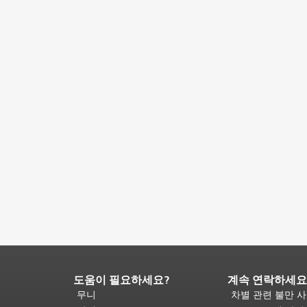
도움이 필요하세요?
계속 연락하세요
페
이
무니
차별 관련 불만 