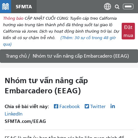
đến
SFMTA
Chu
nội
đổi
Thông báo
CẬP NHẬT CUỐI CÙNG: Tuyến cáp treo California
dung
điề
hướng vào trung tâm thành phố đã thông suốt tại giao lộ
Đặt
hư
California và Jones. Dịch vụ hoạt động bình thường trở lại. Dự
mua
kiến ​​sẽ có sự chậm trễ nhỏ.
(Thêm:
30
sự cố trong 48 giờ
qua)
Trang chủ
Nhóm tư vấn nâng cấp Embarcadero (EEAG)
Nhóm tư vấn nâng cấp
Embarcadero (EEAG)
Chia sẻ bài viết này:
Facebook
Twitter
LinkedIn
SFMTA.com/EEAG