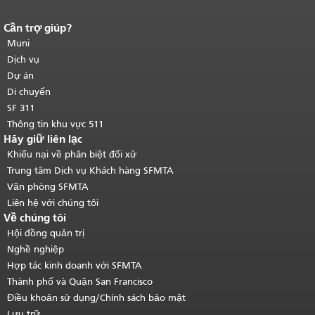
Cần trợ giúp?
Kết thúc nội dung trang.
Phần còn lại
của trang này được lặp lại trên mọi
Muni
trang.
Quay lại đầu trang nội dung
Dịch vụ
chính
.
Dự án
Di chuyển
SF 311
Thông tin khu vực 511
Hãy giữ liên lạc
Khiếu nại về phân biệt đối xử
Trung tâm Dịch vụ Khách hàng SFMTA
Văn phòng SFMTA
Liên hệ với chúng tôi
Về chúng tôi
Hội đồng quản trị
Nghề nghiệp
Hợp tác kinh doanh với SFMTA
Thành phố và Quận San Francisco
Điều khoản sử dụng/Chính sách bảo mật
Lưu trữ