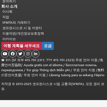
문의하기
회사 소개
이사회
직업
SFMTA와 거래하기
샌프란시스코 시 및 카운티
이용약관/개인정보보호정책
아카이브
여행 계획을 세우세요
요금





☎
311 (SF 외부 415.701.2311; TTY 415.701.2323) 무료 언어 지원 /
免
費언어言協助
/
Ayuda gratis con el idioma
/
Бесплатная помочь
переводчиков
/
Trợ giúp Thông dịch Miễn phí
/
무료 언어 지원
/
無料
の言언어支援
/
무료 언어 지원
/
Libreng tulong para sa wikang Filipino
저작권 © 2013-2025 샌프란시스코 시립 교통국(SFMTA). 모든 권리 보
유.