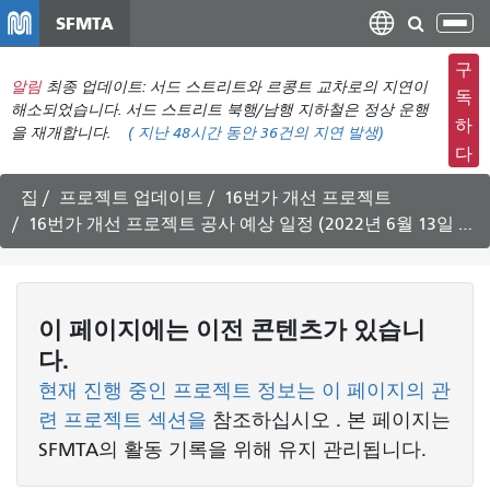
주
SFMTA
탐
요
색
컨
구
메
알림
최종 업데이트: 서드 스트리트와 르콩트 교차로의 지연이
텐
독
뉴
해소되었습니다. 서드 스트리트 북행/남행 지하철은 정상 운행
츠
하
을 재개합니다.
(
지난 48시간 동안
36건의 지연 발생)
전
로
다
환
건
너
집
프로젝트 업데이트
16번가 개선 프로젝트
뛰
16번가 개선 프로젝트 공사 예상 일정 (2022년 6월 13일 ~ 6월 24일)
기
이 페이지에는 이전 콘텐츠가 있습니
다.
현재 진행 중인 프로젝트 정보는 이 페이지의 관
련 프로젝트 섹션을
참조하십시오
. 본 페이지는
SFMTA의 활동 기록을 위해 유지 관리됩니다.