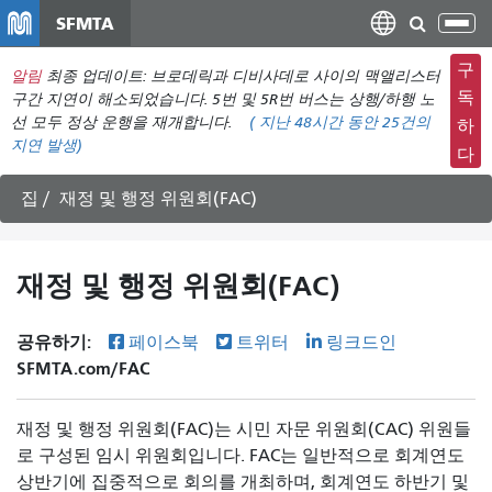
주
SFMTA
탐
요
색
컨
구
알림
최종 업데이트: 브로데릭과 디비사데로 사이의 맥앨리스터
메
텐
독
구간 지연이 해소되었습니다. 5번 및 5R번 버스는 상행/하행 노
뉴
츠
선 모두 정상 운행을 재개합니다.
(
지난 48시간 동안
25건의
하
전
지연 발생)
로
다
환
건
너
집
재정 및 행정 위원회(FAC)
뛰
기
재정 및 행정 위원회(FAC)
공유하기:
페이스북
트위터
링크드인
SFMTA.com/FAC
재정 및 행정 위원회(FAC)는 시민 자문 위원회(CAC) 위원들
로 구성된 임시 위원회입니다. FAC는 일반적으로 회계연도
상반기에 집중적으로 회의를 개최하며, 회계연도 하반기 및