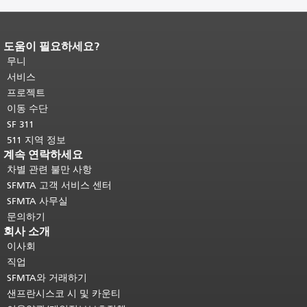
도움이 필요하세요?
페이지 내용 끝입니다.
이 페이지의 나
머지 내용은 모든 페이지에 반복됩니
무니
다.
메인 콘텐츠 상단으로 돌아가려면
서비스
여기를 클릭하십시오
.
프로젝트
이동 수단
SF 311
511 지역 정보
계속 연락하세요
차별 관련 불만 사항
SFMTA 고객 서비스 센터
SFMTA 사무실
문의하기
회사 소개
이사회
직업
SFMTA와 거래하기
샌프란시스코 시 및 카운티